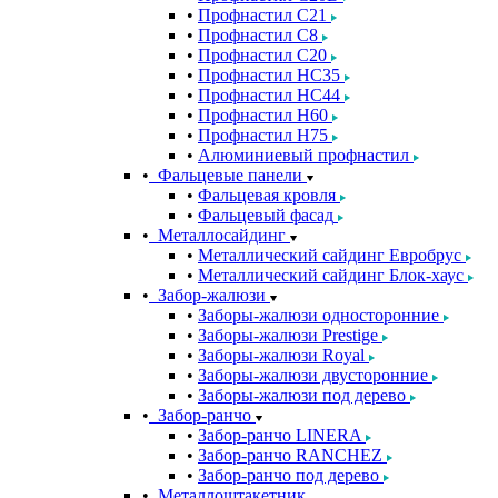
Профнастил С21
Профнастил С8
Профнастил С20
Профнастил НС35
Профнастил НС44
Профнастил Н60
Профнастил Н75
Алюминиевый профнастил
Фальцевые панели
Фальцевая кровля
Фальцевый фасад
Металлосайдинг
Металлический сайдинг Евробрус
Металлический сайдинг Блок-хаус
Забор-жалюзи
Заборы-жалюзи односторонние
Заборы-жалюзи Prestige
Заборы-жалюзи Royal
Заборы-жалюзи двусторонние
Заборы-жалюзи под дерево
Забор-ранчо
Забор-ранчо LINERA
Забор-ранчо RANCHEZ
Забор-ранчо под дерево
Металлоштакетник