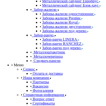
Металлический сайдинг Евробрус
Металлический сайдинг Блок-хаус
Забор-жалюзи
Заборы-жалюзи односторонние
Заборы-жалюзи Prestige
Заборы-жалюзи Royal
Заборы-жалюзи двусторонние
Заборы-жалюзи под дерево
Забор-ранчо
Забор-ранчо LINERA
Забор-ранчо RANCHEZ
Забор-ранчо под дерево
Металлоштакетник
Металлочерепица
Сэндвич-панели
Меню
Сервис
Оплата и доставка
Наша компания
Партнеры
Вакансии
Фотогалерея
Справочная информация
Вопрос ответ
Сертификаты