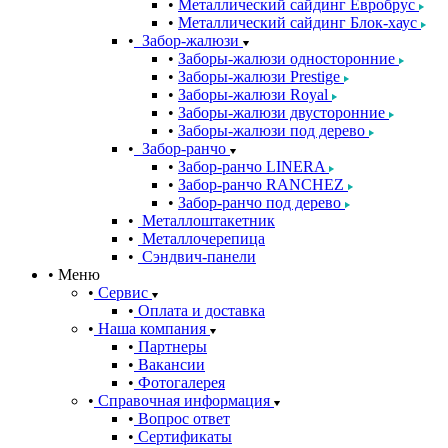
Металлический сайдинг Евробрус
Металлический сайдинг Блок-хаус
Забор-жалюзи
Заборы-жалюзи односторонние
Заборы-жалюзи Prestige
Заборы-жалюзи Royal
Заборы-жалюзи двусторонние
Заборы-жалюзи под дерево
Забор-ранчо
Забор-ранчо LINERA
Забор-ранчо RANCHEZ
Забор-ранчо под дерево
Металлоштакетник
Металлочерепица
Сэндвич-панели
Меню
Сервис
Оплата и доставка
Наша компания
Партнеры
Вакансии
Фотогалерея
Справочная информация
Вопрос ответ
Сертификаты