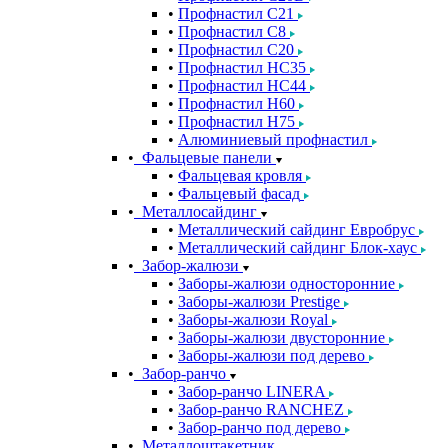
Профнастил С21
Профнастил С8
Профнастил С20
Профнастил НС35
Профнастил НС44
Профнастил Н60
Профнастил Н75
Алюминиевый профнастил
Фальцевые панели
Фальцевая кровля
Фальцевый фасад
Металлосайдинг
Металлический сайдинг Евробрус
Металлический сайдинг Блок-хаус
Забор-жалюзи
Заборы-жалюзи односторонние
Заборы-жалюзи Prestige
Заборы-жалюзи Royal
Заборы-жалюзи двусторонние
Заборы-жалюзи под дерево
Забор-ранчо
Забор-ранчо LINERA
Забор-ранчо RANCHEZ
Забор-ранчо под дерево
Металлоштакетник