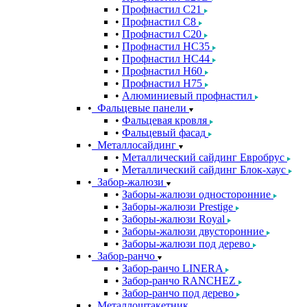
Профнастил С21
Профнастил С8
Профнастил С20
Профнастил НС35
Профнастил НС44
Профнастил Н60
Профнастил Н75
Алюминиевый профнастил
Фальцевые панели
Фальцевая кровля
Фальцевый фасад
Металлосайдинг
Металлический сайдинг Евробрус
Металлический сайдинг Блок-хаус
Забор-жалюзи
Заборы-жалюзи односторонние
Заборы-жалюзи Prestige
Заборы-жалюзи Royal
Заборы-жалюзи двусторонние
Заборы-жалюзи под дерево
Забор-ранчо
Забор-ранчо LINERA
Забор-ранчо RANCHEZ
Забор-ранчо под дерево
Металлоштакетник