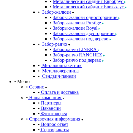
Металлический сайдинг Евробрус
Металлический сайдинг Блок-хаус
Забор-жалюзи
Заборы-жалюзи односторонние
Заборы-жалюзи Prestige
Заборы-жалюзи Royal
Заборы-жалюзи двусторонние
Заборы-жалюзи под дерево
Забор-ранчо
Забор-ранчо LINERA
Забор-ранчо RANCHEZ
Забор-ранчо под дерево
Металлоштакетник
Металлочерепица
Сэндвич-панели
Меню
Сервис
Оплата и доставка
Наша компания
Партнеры
Вакансии
Фотогалерея
Справочная информация
Вопрос ответ
Сертификаты