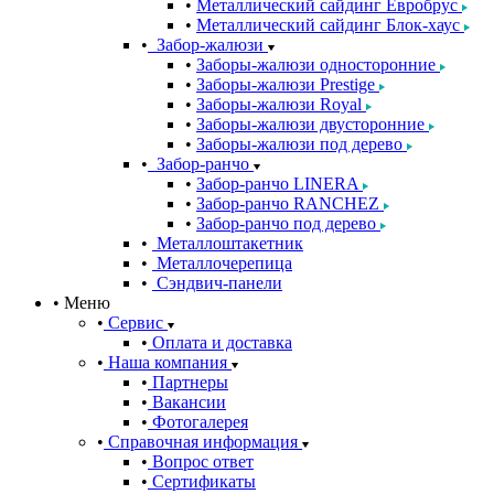
Металлический сайдинг Евробрус
Металлический сайдинг Блок-хаус
Забор-жалюзи
Заборы-жалюзи односторонние
Заборы-жалюзи Prestige
Заборы-жалюзи Royal
Заборы-жалюзи двусторонние
Заборы-жалюзи под дерево
Забор-ранчо
Забор-ранчо LINERA
Забор-ранчо RANCHEZ
Забор-ранчо под дерево
Металлоштакетник
Металлочерепица
Сэндвич-панели
Меню
Сервис
Оплата и доставка
Наша компания
Партнеры
Вакансии
Фотогалерея
Справочная информация
Вопрос ответ
Сертификаты