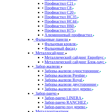
Профнастил С21
Профнастил С8
Профнастил С20
Профнастил НС35
Профнастил НС44
Профнастил Н60
Профнастил Н75
Алюминиевый профнастил
Фальцевые панели
Фальцевая кровля
Фальцевый фасад
Металлосайдинг
Металлический сайдинг Евробрус
Металлический сайдинг Блок-хаус
Забор-жалюзи
Заборы-жалюзи односторонние
Заборы-жалюзи Prestige
Заборы-жалюзи Royal
Заборы-жалюзи двусторонние
Заборы-жалюзи под дерево
Забор-ранчо
Забор-ранчо LINERA
Забор-ранчо RANCHEZ
Забор-ранчо под дерево
Металлоштакетник