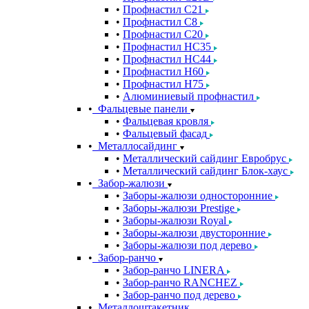
Профнастил С21
Профнастил С8
Профнастил С20
Профнастил НС35
Профнастил НС44
Профнастил Н60
Профнастил Н75
Алюминиевый профнастил
Фальцевые панели
Фальцевая кровля
Фальцевый фасад
Металлосайдинг
Металлический сайдинг Евробрус
Металлический сайдинг Блок-хаус
Забор-жалюзи
Заборы-жалюзи односторонние
Заборы-жалюзи Prestige
Заборы-жалюзи Royal
Заборы-жалюзи двусторонние
Заборы-жалюзи под дерево
Забор-ранчо
Забор-ранчо LINERA
Забор-ранчо RANCHEZ
Забор-ранчо под дерево
Металлоштакетник