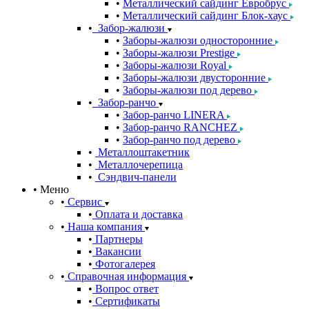
Металлический сайдинг Евробрус
Металлический сайдинг Блок-хаус
Забор-жалюзи
Заборы-жалюзи односторонние
Заборы-жалюзи Prestige
Заборы-жалюзи Royal
Заборы-жалюзи двусторонние
Заборы-жалюзи под дерево
Забор-ранчо
Забор-ранчо LINERA
Забор-ранчо RANCHEZ
Забор-ранчо под дерево
Металлоштакетник
Металлочерепица
Сэндвич-панели
Меню
Сервис
Оплата и доставка
Наша компания
Партнеры
Вакансии
Фотогалерея
Справочная информация
Вопрос ответ
Сертификаты