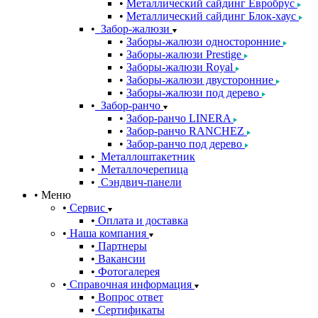
Металлический сайдинг Евробрус
Металлический сайдинг Блок-хаус
Забор-жалюзи
Заборы-жалюзи односторонние
Заборы-жалюзи Prestige
Заборы-жалюзи Royal
Заборы-жалюзи двусторонние
Заборы-жалюзи под дерево
Забор-ранчо
Забор-ранчо LINERA
Забор-ранчо RANCHEZ
Забор-ранчо под дерево
Металлоштакетник
Металлочерепица
Сэндвич-панели
Меню
Сервис
Оплата и доставка
Наша компания
Партнеры
Вакансии
Фотогалерея
Справочная информация
Вопрос ответ
Сертификаты