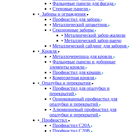
Фальцевые панели для фасада
Стеновые панели
Заборы и ограждения
Профнастил для забора
Металлический штакетник
Секционные заборы
Металиический забор-жалюзи
Металлический забор-ранчо
Металлический сайдинг для заборов
Кровля
Металлочерепица для кровли
Фальцевые панели и доборные
элементы кровли
Профнастил для крыши
Композитная кровля
Опалубка и перекрытия
Профнастил для опалубки и
перекрытий
Оцинкованный профнастил для
опалубки и перекрытий
Алюминиевый профнастил для
опалубки и перекрытий
Профнастил
Профнастил С20A
Профнастил С20B