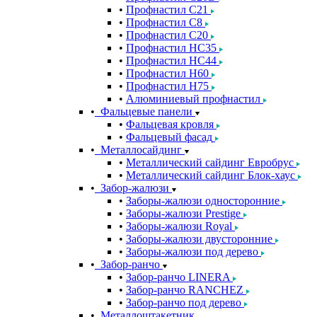
Профнастил С21
Профнастил С8
Профнастил С20
Профнастил НС35
Профнастил НС44
Профнастил Н60
Профнастил Н75
Алюминиевый профнастил
Фальцевые панели
Фальцевая кровля
Фальцевый фасад
Металлосайдинг
Металлический сайдинг Евробрус
Металлический сайдинг Блок-хаус
Забор-жалюзи
Заборы-жалюзи односторонние
Заборы-жалюзи Prestige
Заборы-жалюзи Royal
Заборы-жалюзи двусторонние
Заборы-жалюзи под дерево
Забор-ранчо
Забор-ранчо LINERA
Забор-ранчо RANCHEZ
Забор-ранчо под дерево
Металлоштакетник