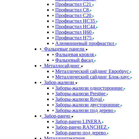
Профнастил С21
Профнастил С8
Профнастил С20
Профнастил НС35
Профнастил НС44
Профнастил Н60
Профнастил Н75
Алюминиевый профнастил
Фальцевые панели
Фальцевая кровля
Фальцевый фасад
Металлосайдинг
Металлический сайдинг Евробрус
Металлический сайдинг Блок-хаус
Забор-жалюзи
Заборы-жалюзи односторонние
Заборы-жалюзи Prestige
Заборы-жалюзи Royal
Заборы-жалюзи двусторонние
Заборы-жалюзи под дерево
Забор-ранчо
Забор-ранчо LINERA
Забор-ранчо RANCHEZ
Забор-ранчо под дерево
Металлоштакетник