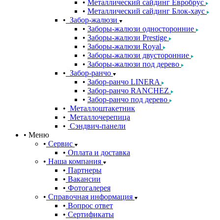
Металлический сайдинг Евробрус
Металлический сайдинг Блок-хаус
Забор-жалюзи
Заборы-жалюзи односторонние
Заборы-жалюзи Prestige
Заборы-жалюзи Royal
Заборы-жалюзи двусторонние
Заборы-жалюзи под дерево
Забор-ранчо
Забор-ранчо LINERA
Забор-ранчо RANCHEZ
Забор-ранчо под дерево
Металлоштакетник
Металлочерепица
Сэндвич-панели
Меню
Сервис
Оплата и доставка
Наша компания
Партнеры
Вакансии
Фотогалерея
Справочная информация
Вопрос ответ
Сертификаты