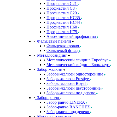
Профнастил С21
Профнастил С8
Профнастил С20
Профнастил НС35
Профнастил НС44
Профнастил Н60
Профнастил Н75
Алюминиевый профнастил
Фальцевые панели
Фальцевая кровля
Фальцевый фасад
Металлосайдинг
Металлический сайдинг Евробрус
Металлический сайдинг Блок-хаус
Забор-жалюзи
Заборы-жалюзи односторонние
Заборы-жалюзи Prestige
Заборы-жалюзи Royal
Заборы-жалюзи двусторонние
Заборы-жалюзи под дерево
Забор-ранчо
Забор-ранчо LINERA
Забор-ранчо RANCHEZ
Забор-ранчо под дерево
Металлоштакетник