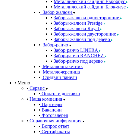
Металлический сайдинг Евробрус
Металлический сайдинг Блок-хаус
Забор-жалюзи
Заборы-жалюзи односторонние
Заборы-жалюзи Prestige
Заборы-жалюзи Royal
Заборы-жалюзи двусторонние
Заборы-жалюзи под дерево
Забор-ранчо
Забор-ранчо LINERA
Забор-ранчо RANCHEZ
Забор-ранчо под дерево
Металлоштакетник
Металлочерепица
Сэндвич-панели
Меню
Сервис
Оплата и доставка
Наша компания
Партнеры
Вакансии
Фотогалерея
Справочная информация
Вопрос ответ
Сертификаты