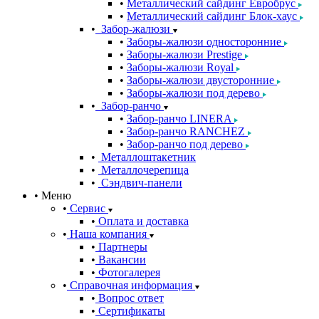
Металлический сайдинг Евробрус
Металлический сайдинг Блок-хаус
Забор-жалюзи
Заборы-жалюзи односторонние
Заборы-жалюзи Prestige
Заборы-жалюзи Royal
Заборы-жалюзи двусторонние
Заборы-жалюзи под дерево
Забор-ранчо
Забор-ранчо LINERA
Забор-ранчо RANCHEZ
Забор-ранчо под дерево
Металлоштакетник
Металлочерепица
Сэндвич-панели
Меню
Сервис
Оплата и доставка
Наша компания
Партнеры
Вакансии
Фотогалерея
Справочная информация
Вопрос ответ
Сертификаты