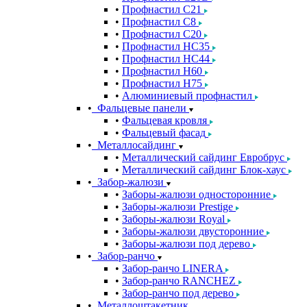
Профнастил С21
Профнастил С8
Профнастил С20
Профнастил НС35
Профнастил НС44
Профнастил Н60
Профнастил Н75
Алюминиевый профнастил
Фальцевые панели
Фальцевая кровля
Фальцевый фасад
Металлосайдинг
Металлический сайдинг Евробрус
Металлический сайдинг Блок-хаус
Забор-жалюзи
Заборы-жалюзи односторонние
Заборы-жалюзи Prestige
Заборы-жалюзи Royal
Заборы-жалюзи двусторонние
Заборы-жалюзи под дерево
Забор-ранчо
Забор-ранчо LINERA
Забор-ранчо RANCHEZ
Забор-ранчо под дерево
Металлоштакетник