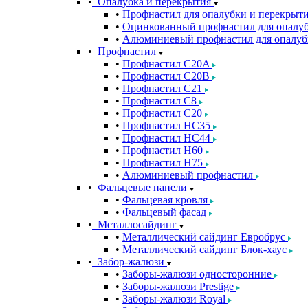
Опалубка и перекрытия
Профнастил для опалубки и перекрыт
Оцинкованный профнастил для опалуб
Алюминиевый профнастил для опалуб
Профнастил
Профнастил С20A
Профнастил С20B
Профнастил С21
Профнастил С8
Профнастил С20
Профнастил НС35
Профнастил НС44
Профнастил Н60
Профнастил Н75
Алюминиевый профнастил
Фальцевые панели
Фальцевая кровля
Фальцевый фасад
Металлосайдинг
Металлический сайдинг Евробрус
Металлический сайдинг Блок-хаус
Забор-жалюзи
Заборы-жалюзи односторонние
Заборы-жалюзи Prestige
Заборы-жалюзи Royal