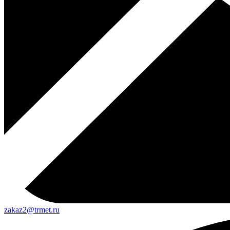
zakaz2@trmet.ru