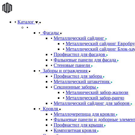
Каталог
Фасады
Металлический сайдинг
Металлический сайдинг Евробру
Металлический сайдинг Блок-хау
Профнастил для фасадов
Фальцевые панели для фасада
Стеновые панели
Заборы и ограждения
Профнастил для забора
Металлический штакетник
Секционные заборы
Металиический забор-жалюзи
Металлический забор-ранчо
Металлический сайдинг для заборов
Кровля
Металлочерепица для кровли
Фальцевые панели и доборные элемен
Профнастил для крыши
Композитная кровля