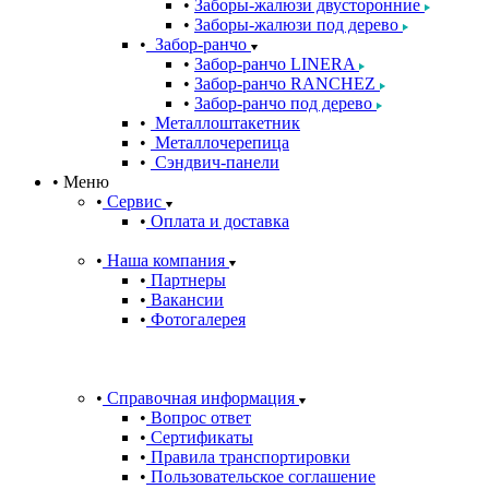
Заборы-жалюзи двусторонние
Заборы-жалюзи под дерево
Забор-ранчо
Забор-ранчо LINERA
Забор-ранчо RANCHEZ
Забор-ранчо под дерево
Металлоштакетник
Металлочерепица
Сэндвич-панели
Меню
Сервис
Оплата и доставка
Наша компания
Партнеры
Вакансии
Фотогалерея
Справочная информация
Вопрос ответ
Сертификаты
Правила транспортировки
Пользовательское соглашение