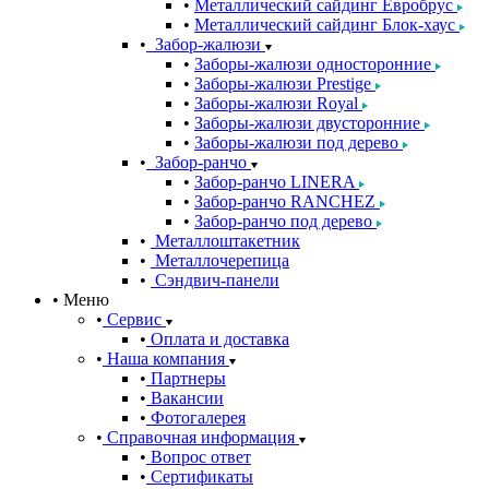
Металлический сайдинг Евробрус
Металлический сайдинг Блок-хаус
Забор-жалюзи
Заборы-жалюзи односторонние
Заборы-жалюзи Prestige
Заборы-жалюзи Royal
Заборы-жалюзи двусторонние
Заборы-жалюзи под дерево
Забор-ранчо
Забор-ранчо LINERA
Забор-ранчо RANCHEZ
Забор-ранчо под дерево
Металлоштакетник
Металлочерепица
Сэндвич-панели
Меню
Сервис
Оплата и доставка
Наша компания
Партнеры
Вакансии
Фотогалерея
Справочная информация
Вопрос ответ
Сертификаты