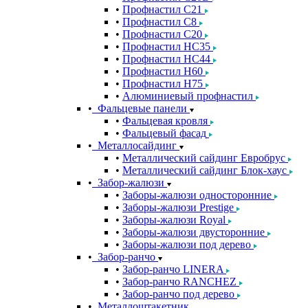
Профнастил С21
Профнастил С8
Профнастил С20
Профнастил НС35
Профнастил НС44
Профнастил Н60
Профнастил Н75
Алюминиевый профнастил
Фальцевые панели
Фальцевая кровля
Фальцевый фасад
Металлосайдинг
Металлический сайдинг Евробрус
Металлический сайдинг Блок-хаус
Забор-жалюзи
Заборы-жалюзи односторонние
Заборы-жалюзи Prestige
Заборы-жалюзи Royal
Заборы-жалюзи двусторонние
Заборы-жалюзи под дерево
Забор-ранчо
Забор-ранчо LINERA
Забор-ранчо RANCHEZ
Забор-ранчо под дерево
Металлоштакетник