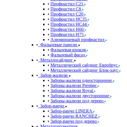
Профнастил С21
Профнастил С8
Профнастил С20
Профнастил НС35
Профнастил НС44
Профнастил Н60
Профнастил Н75
Алюминиевый профнастил
Фальцевые панели
Фальцевая кровля
Фальцевый фасад
Металлосайдинг
Металлический сайдинг Евробрус
Металлический сайдинг Блок-хаус
Забор-жалюзи
Заборы-жалюзи односторонние
Заборы-жалюзи Prestige
Заборы-жалюзи Royal
Заборы-жалюзи двусторонние
Заборы-жалюзи под дерево
Забор-ранчо
Забор-ранчо LINERA
Забор-ранчо RANCHEZ
Забор-ранчо под дерево
Металлоштакетник