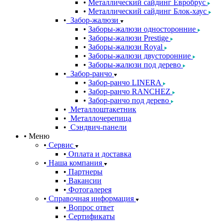
Металлический сайдинг Евробрус
Металлический сайдинг Блок-хаус
Забор-жалюзи
Заборы-жалюзи односторонние
Заборы-жалюзи Prestige
Заборы-жалюзи Royal
Заборы-жалюзи двусторонние
Заборы-жалюзи под дерево
Забор-ранчо
Забор-ранчо LINERA
Забор-ранчо RANCHEZ
Забор-ранчо под дерево
Металлоштакетник
Металлочерепица
Сэндвич-панели
Меню
Сервис
Оплата и доставка
Наша компания
Партнеры
Вакансии
Фотогалерея
Справочная информация
Вопрос ответ
Сертификаты