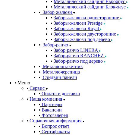
Металлический сайдинг Евробрус
Металлический сайдинг Блок-хаус
Забор-жалюзи
Заборы-жалюзи односторонние
Заборы-жалюзи Prestige
Заборы-жалюзи Royal
Заборы-жалюзи двусторонние
Заборы-жалюзи под дерево
Забор-ранчо
Забор-ранчо LINERA
Забор-ранчо RANCHEZ
Забор-ранчо под дерево
Металлоштакетник
Металлочерепица
Сэндвич-панели
Меню
Сервис
Оплата и доставка
Наша компания
Партнеры
Вакансии
Фотогалерея
Справочная информация
Вопрос ответ
Сертификаты