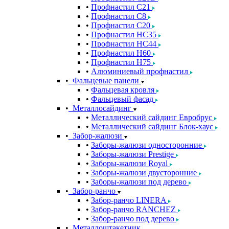
Профнастил С21
Профнастил С8
Профнастил С20
Профнастил НС35
Профнастил НС44
Профнастил Н60
Профнастил Н75
Алюминиевый профнастил
Фальцевые панели
Фальцевая кровля
Фальцевый фасад
Металлосайдинг
Металлический сайдинг Евробрус
Металлический сайдинг Блок-хаус
Забор-жалюзи
Заборы-жалюзи односторонние
Заборы-жалюзи Prestige
Заборы-жалюзи Royal
Заборы-жалюзи двусторонние
Заборы-жалюзи под дерево
Забор-ранчо
Забор-ранчо LINERA
Забор-ранчо RANCHEZ
Забор-ранчо под дерево
Металлоштакетник