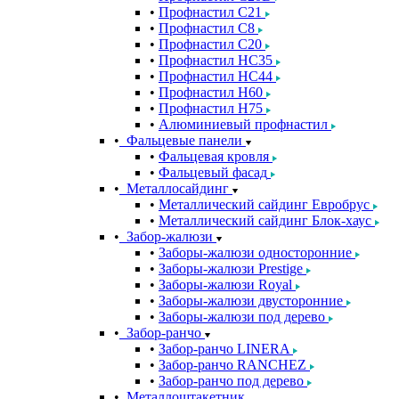
Профнастил С21
Профнастил С8
Профнастил С20
Профнастил НС35
Профнастил НС44
Профнастил Н60
Профнастил Н75
Алюминиевый профнастил
Фальцевые панели
Фальцевая кровля
Фальцевый фасад
Металлосайдинг
Металлический сайдинг Евробрус
Металлический сайдинг Блок-хаус
Забор-жалюзи
Заборы-жалюзи односторонние
Заборы-жалюзи Prestige
Заборы-жалюзи Royal
Заборы-жалюзи двусторонние
Заборы-жалюзи под дерево
Забор-ранчо
Забор-ранчо LINERA
Забор-ранчо RANCHEZ
Забор-ранчо под дерево
Металлоштакетник