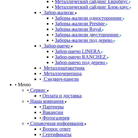
Металлический сайдинг Евробрус
Металлический сайдинг Блок-хаус
Забор-жалюзи
Заборы-жалюзи односторонние
Заборы-жалюзи Prestige
Заборы-жалюзи Royal
Заборы-жалюзи двусторонние
Заборы-жалюзи под дерево
Забор-ранчо
Забор-ранчо LINERA
Забор-ранчо RANCHEZ
Забор-ранчо под дерево
Металлоштакетник
Металлочерепица
Сэндвич-панели
Меню
Сервис
Оплата и доставка
Наша компания
Партнеры
Вакансии
Фотогалерея
Справочная информация
Вопрос ответ
Сертификаты