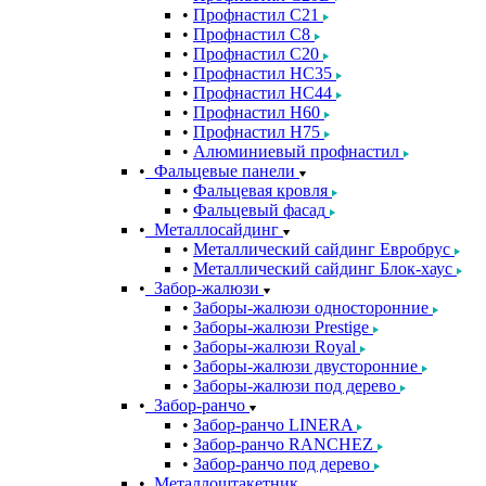
Профнастил С21
Профнастил С8
Профнастил С20
Профнастил НС35
Профнастил НС44
Профнастил Н60
Профнастил Н75
Алюминиевый профнастил
Фальцевые панели
Фальцевая кровля
Фальцевый фасад
Металлосайдинг
Металлический сайдинг Евробрус
Металлический сайдинг Блок-хаус
Забор-жалюзи
Заборы-жалюзи односторонние
Заборы-жалюзи Prestige
Заборы-жалюзи Royal
Заборы-жалюзи двусторонние
Заборы-жалюзи под дерево
Забор-ранчо
Забор-ранчо LINERA
Забор-ранчо RANCHEZ
Забор-ранчо под дерево
Металлоштакетник