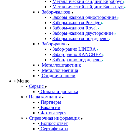
Металлический сайдинг Евробрус
Металлический сайдинг Блок-хаус
Забор-жалюзи
Заборы-жалюзи односторонние
Заборы-жалюзи Prestige
Заборы-жалюзи Royal
Заборы-жалюзи двусторонние
Заборы-жалюзи под дерево
Забор-ранчо
Забор-ранчо LINERA
Забор-ранчо RANCHEZ
Забор-ранчо под дерево
Металлоштакетник
Металлочерепица
Сэндвич-панели
Меню
Сервис
Оплата и доставка
Наша компания
Партнеры
Вакансии
Фотогалерея
Справочная информация
Вопрос ответ
Сертификаты