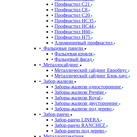
Профнастил С21
Профнастил С8
Профнастил С20
Профнастил НС35
Профнастил НС44
Профнастил Н60
Профнастил Н75
Алюминиевый профнастил
Фальцевые панели
Фальцевая кровля
Фальцевый фасад
Металлосайдинг
Металлический сайдинг Евробрус
Металлический сайдинг Блок-хаус
Забор-жалюзи
Заборы-жалюзи односторонние
Заборы-жалюзи Prestige
Заборы-жалюзи Royal
Заборы-жалюзи двусторонние
Заборы-жалюзи под дерево
Забор-ранчо
Забор-ранчо LINERA
Забор-ранчо RANCHEZ
Забор-ранчо под дерево
Металлоштакетник