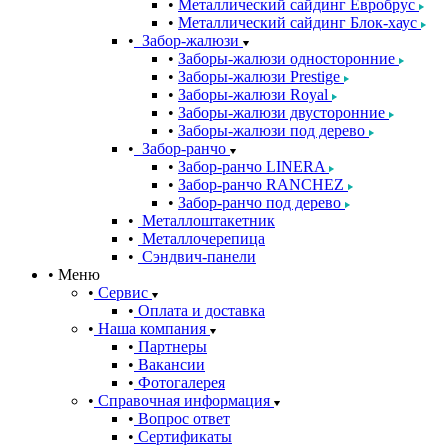
Металлический сайдинг Евробрус
Металлический сайдинг Блок-хаус
Забор-жалюзи
Заборы-жалюзи односторонние
Заборы-жалюзи Prestige
Заборы-жалюзи Royal
Заборы-жалюзи двусторонние
Заборы-жалюзи под дерево
Забор-ранчо
Забор-ранчо LINERA
Забор-ранчо RANCHEZ
Забор-ранчо под дерево
Металлоштакетник
Металлочерепица
Сэндвич-панели
Меню
Сервис
Оплата и доставка
Наша компания
Партнеры
Вакансии
Фотогалерея
Справочная информация
Вопрос ответ
Сертификаты