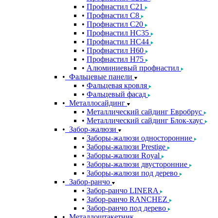
Профнастил С21
Профнастил С8
Профнастил С20
Профнастил НС35
Профнастил НС44
Профнастил Н60
Профнастил Н75
Алюминиевый профнастил
Фальцевые панели
Фальцевая кровля
Фальцевый фасад
Металлосайдинг
Металлический сайдинг Евробрус
Металлический сайдинг Блок-хаус
Забор-жалюзи
Заборы-жалюзи односторонние
Заборы-жалюзи Prestige
Заборы-жалюзи Royal
Заборы-жалюзи двусторонние
Заборы-жалюзи под дерево
Забор-ранчо
Забор-ранчо LINERA
Забор-ранчо RANCHEZ
Забор-ранчо под дерево
Металлоштакетник