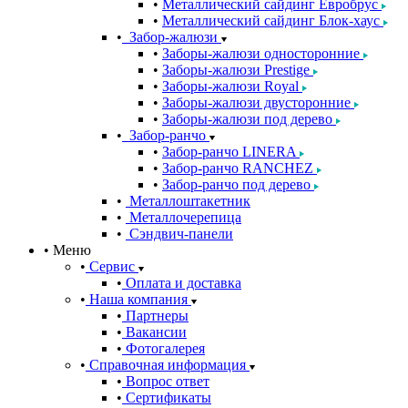
Металлический сайдинг Евробрус
Металлический сайдинг Блок-хаус
Забор-жалюзи
Заборы-жалюзи односторонние
Заборы-жалюзи Prestige
Заборы-жалюзи Royal
Заборы-жалюзи двусторонние
Заборы-жалюзи под дерево
Забор-ранчо
Забор-ранчо LINERA
Забор-ранчо RANCHEZ
Забор-ранчо под дерево
Металлоштакетник
Металлочерепица
Сэндвич-панели
Меню
Сервис
Оплата и доставка
Наша компания
Партнеры
Вакансии
Фотогалерея
Справочная информация
Вопрос ответ
Сертификаты