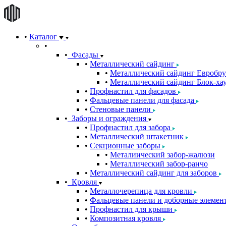
Каталог
Фасады
Металлический сайдинг
Металлический сайдинг Евробру
Металлический сайдинг Блок-хау
Профнастил для фасадов
Фальцевые панели для фасада
Стеновые панели
Заборы и ограждения
Профнастил для забора
Металлический штакетник
Секционные заборы
Металиический забор-жалюзи
Металлический забор-ранчо
Металлический сайдинг для заборов
Кровля
Металлочерепица для кровли
Фальцевые панели и доборные элемен
Профнастил для крыши
Композитная кровля