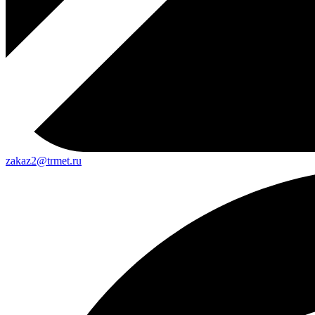
zakaz2@trmet.ru