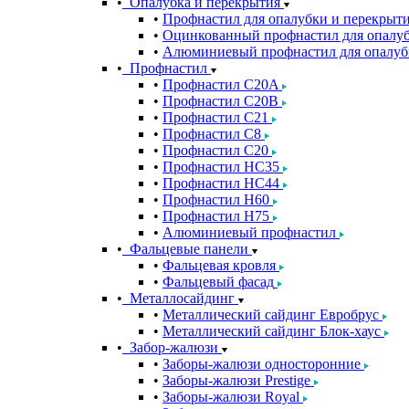
Опалубка и перекрытия
Профнастил для опалубки и перекрыт
Оцинкованный профнастил для опалуб
Алюминиевый профнастил для опалуб
Профнастил
Профнастил С20A
Профнастил С20B
Профнастил С21
Профнастил С8
Профнастил С20
Профнастил НС35
Профнастил НС44
Профнастил Н60
Профнастил Н75
Алюминиевый профнастил
Фальцевые панели
Фальцевая кровля
Фальцевый фасад
Металлосайдинг
Металлический сайдинг Евробрус
Металлический сайдинг Блок-хаус
Забор-жалюзи
Заборы-жалюзи односторонние
Заборы-жалюзи Prestige
Заборы-жалюзи Royal