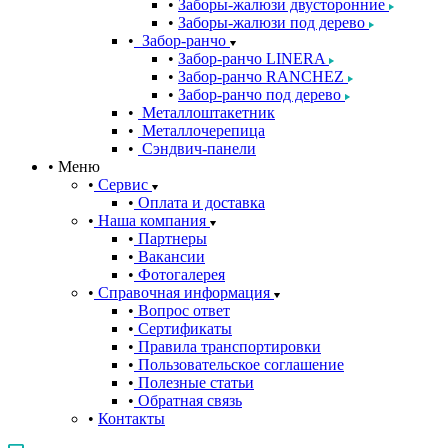
Заборы-жалюзи двусторонние
Заборы-жалюзи под дерево
Забор-ранчо
Забор-ранчо LINERA
Забор-ранчо RANCHEZ
Забор-ранчо под дерево
Металлоштакетник
Металлочерепица
Сэндвич-панели
Меню
Сервис
Оплата и доставка
Наша компания
Партнеры
Вакансии
Фотогалерея
Справочная информация
Вопрос ответ
Сертификаты
Правила транспортировки
Пользовательское соглашение
Полезные статьи
Обратная связь
Контакты