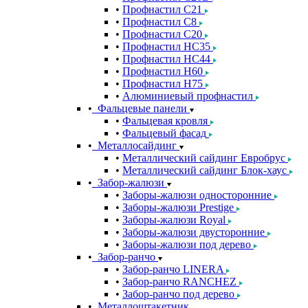
Профнастил С21
Профнастил С8
Профнастил С20
Профнастил НС35
Профнастил НС44
Профнастил Н60
Профнастил Н75
Алюминиевый профнастил
Фальцевые панели
Фальцевая кровля
Фальцевый фасад
Металлосайдинг
Металлический сайдинг Евробрус
Металлический сайдинг Блок-хаус
Забор-жалюзи
Заборы-жалюзи односторонние
Заборы-жалюзи Prestige
Заборы-жалюзи Royal
Заборы-жалюзи двусторонние
Заборы-жалюзи под дерево
Забор-ранчо
Забор-ранчо LINERA
Забор-ранчо RANCHEZ
Забор-ранчо под дерево
Металлоштакетник