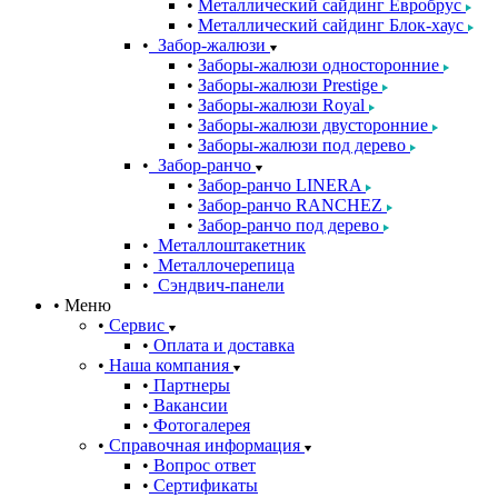
Металлический сайдинг Евробрус
Металлический сайдинг Блок-хаус
Забор-жалюзи
Заборы-жалюзи односторонние
Заборы-жалюзи Prestige
Заборы-жалюзи Royal
Заборы-жалюзи двусторонние
Заборы-жалюзи под дерево
Забор-ранчо
Забор-ранчо LINERA
Забор-ранчо RANCHEZ
Забор-ранчо под дерево
Металлоштакетник
Металлочерепица
Сэндвич-панели
Меню
Сервис
Оплата и доставка
Наша компания
Партнеры
Вакансии
Фотогалерея
Справочная информация
Вопрос ответ
Сертификаты