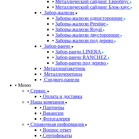
Металлический сайдинг Евробрус
Металлический сайдинг Блок-хаус
Забор-жалюзи
Заборы-жалюзи односторонние
Заборы-жалюзи Prestige
Заборы-жалюзи Royal
Заборы-жалюзи двусторонние
Заборы-жалюзи под дерево
Забор-ранчо
Забор-ранчо LINERA
Забор-ранчо RANCHEZ
Забор-ранчо под дерево
Металлоштакетник
Металлочерепица
Сэндвич-панели
Меню
Сервис
Оплата и доставка
Наша компания
Партнеры
Вакансии
Фотогалерея
Справочная информация
Вопрос ответ
Сертификаты