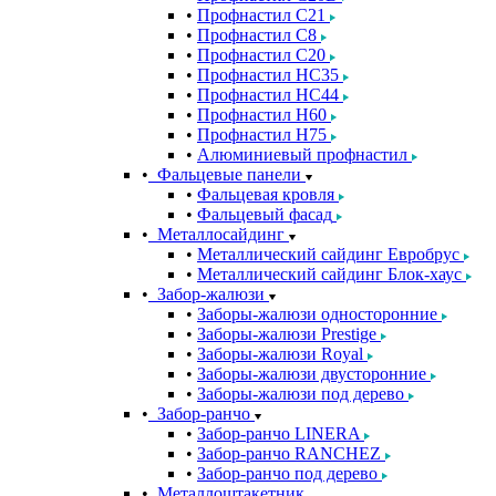
Профнастил С21
Профнастил С8
Профнастил С20
Профнастил НС35
Профнастил НС44
Профнастил Н60
Профнастил Н75
Алюминиевый профнастил
Фальцевые панели
Фальцевая кровля
Фальцевый фасад
Металлосайдинг
Металлический сайдинг Евробрус
Металлический сайдинг Блок-хаус
Забор-жалюзи
Заборы-жалюзи односторонние
Заборы-жалюзи Prestige
Заборы-жалюзи Royal
Заборы-жалюзи двусторонние
Заборы-жалюзи под дерево
Забор-ранчо
Забор-ранчо LINERA
Забор-ранчо RANCHEZ
Забор-ранчо под дерево
Металлоштакетник