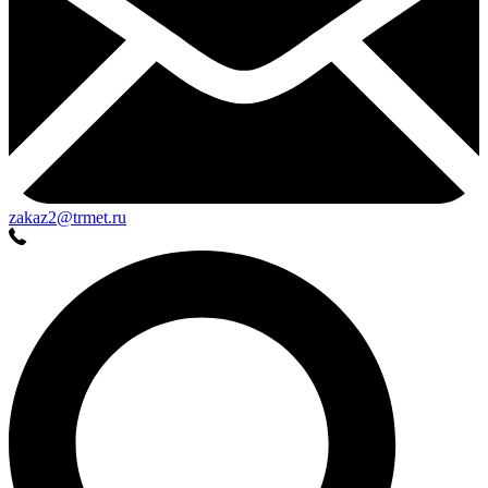
zakaz2@trmet.ru