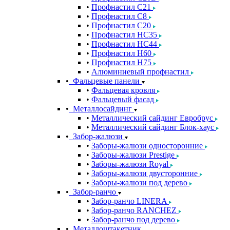
Профнастил С21
Профнастил С8
Профнастил С20
Профнастил НС35
Профнастил НС44
Профнастил Н60
Профнастил Н75
Алюминиевый профнастил
Фальцевые панели
Фальцевая кровля
Фальцевый фасад
Металлосайдинг
Металлический сайдинг Евробрус
Металлический сайдинг Блок-хаус
Забор-жалюзи
Заборы-жалюзи односторонние
Заборы-жалюзи Prestige
Заборы-жалюзи Royal
Заборы-жалюзи двусторонние
Заборы-жалюзи под дерево
Забор-ранчо
Забор-ранчо LINERA
Забор-ранчо RANCHEZ
Забор-ранчо под дерево
Металлоштакетник