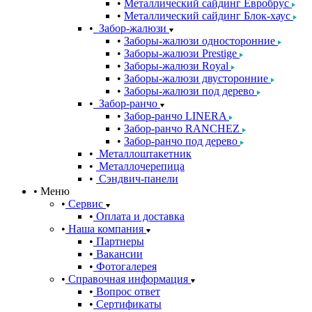
Металлический сайдинг Евробрус
Металлический сайдинг Блок-хаус
Забор-жалюзи
Заборы-жалюзи односторонние
Заборы-жалюзи Prestige
Заборы-жалюзи Royal
Заборы-жалюзи двусторонние
Заборы-жалюзи под дерево
Забор-ранчо
Забор-ранчо LINERA
Забор-ранчо RANCHEZ
Забор-ранчо под дерево
Металлоштакетник
Металлочерепица
Сэндвич-панели
Меню
Сервис
Оплата и доставка
Наша компания
Партнеры
Вакансии
Фотогалерея
Справочная информация
Вопрос ответ
Сертификаты