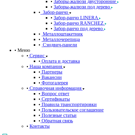
Заборы-жалюзи двусторонние
Заборы-жалюзи под дерево
Забор-ранчо
Забор-ранчо LINERA
Забор-ранчо RANCHEZ
Забор-ранчо под дерево
Металлоштакетник
Металлочерепица
Сэндвич-панели
Меню
Сервис
Оплата и доставка
Наша компания
Партнеры
Вакансии
Фотогалерея
Справочная информация
Вопрос ответ
Сертификаты
Правила транспортировки
Пользовательское соглашение
Полезные статьи
Обратная связь
Контакты