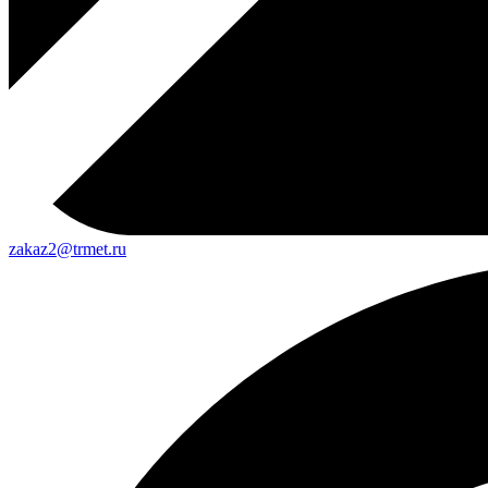
zakaz2@trmet.ru