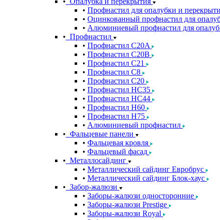
Опалубка и перекрытия
Профнастил для опалубки и перекрыт
Оцинкованный профнастил для опалуб
Алюминиевый профнастил для опалуб
Профнастил
Профнастил С20A
Профнастил С20B
Профнастил С21
Профнастил С8
Профнастил С20
Профнастил НС35
Профнастил НС44
Профнастил Н60
Профнастил Н75
Алюминиевый профнастил
Фальцевые панели
Фальцевая кровля
Фальцевый фасад
Металлосайдинг
Металлический сайдинг Евробрус
Металлический сайдинг Блок-хаус
Забор-жалюзи
Заборы-жалюзи односторонние
Заборы-жалюзи Prestige
Заборы-жалюзи Royal