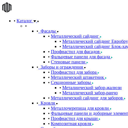
Каталог
Фасады
Металлический сайдинг
Металлический сайдинг Евробру
Металлический сайдинг Блок-хау
Профнастил для фасадов
Фальцевые панели для фасада
Стеновые панели
Заборы и ограждения
Профнастил для забора
Металлический штакетник
Секционные заборы
Металиический забор-жалюзи
Металлический забор-ранчо
Металлический сайдинг для заборов
Кровля
Металлочерепица для кровли
Фальцевые панели и доборные элемен
Профнастил для крыши
Композитная кровля