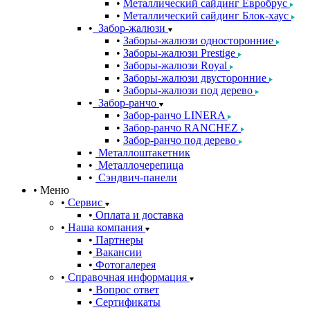
Металлический сайдинг Евробрус
Металлический сайдинг Блок-хаус
Забор-жалюзи
Заборы-жалюзи односторонние
Заборы-жалюзи Prestige
Заборы-жалюзи Royal
Заборы-жалюзи двусторонние
Заборы-жалюзи под дерево
Забор-ранчо
Забор-ранчо LINERA
Забор-ранчо RANCHEZ
Забор-ранчо под дерево
Металлоштакетник
Металлочерепица
Сэндвич-панели
Меню
Сервис
Оплата и доставка
Наша компания
Партнеры
Вакансии
Фотогалерея
Справочная информация
Вопрос ответ
Сертификаты