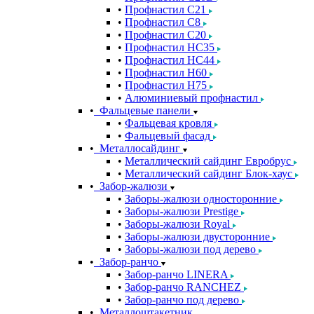
Профнастил С21
Профнастил С8
Профнастил С20
Профнастил НС35
Профнастил НС44
Профнастил Н60
Профнастил Н75
Алюминиевый профнастил
Фальцевые панели
Фальцевая кровля
Фальцевый фасад
Металлосайдинг
Металлический сайдинг Евробрус
Металлический сайдинг Блок-хаус
Забор-жалюзи
Заборы-жалюзи односторонние
Заборы-жалюзи Prestige
Заборы-жалюзи Royal
Заборы-жалюзи двусторонние
Заборы-жалюзи под дерево
Забор-ранчо
Забор-ранчо LINERA
Забор-ранчо RANCHEZ
Забор-ранчо под дерево
Металлоштакетник