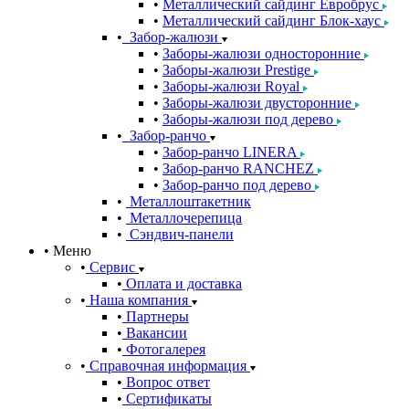
Металлический сайдинг Евробрус
Металлический сайдинг Блок-хаус
Забор-жалюзи
Заборы-жалюзи односторонние
Заборы-жалюзи Prestige
Заборы-жалюзи Royal
Заборы-жалюзи двусторонние
Заборы-жалюзи под дерево
Забор-ранчо
Забор-ранчо LINERA
Забор-ранчо RANCHEZ
Забор-ранчо под дерево
Металлоштакетник
Металлочерепица
Сэндвич-панели
Меню
Сервис
Оплата и доставка
Наша компания
Партнеры
Вакансии
Фотогалерея
Справочная информация
Вопрос ответ
Сертификаты