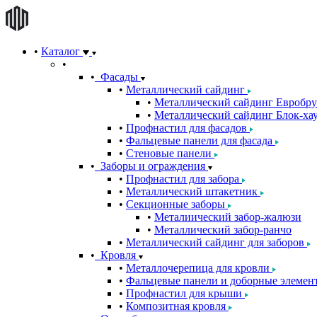
Каталог
Фасады
Металлический сайдинг
Металлический сайдинг Евробру
Металлический сайдинг Блок-хау
Профнастил для фасадов
Фальцевые панели для фасада
Стеновые панели
Заборы и ограждения
Профнастил для забора
Металлический штакетник
Секционные заборы
Металиический забор-жалюзи
Металлический забор-ранчо
Металлический сайдинг для заборов
Кровля
Металлочерепица для кровли
Фальцевые панели и доборные элемен
Профнастил для крыши
Композитная кровля