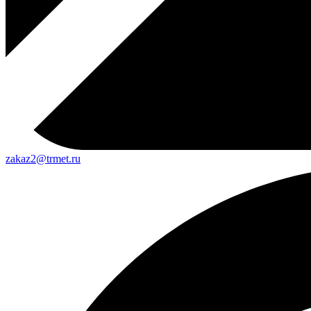
zakaz2@trmet.ru