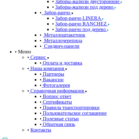
Заборы-жалюзи двусторонние
Заборы-жалюзи под дерево
Забор-ранчо
Забор-ранчо LINERA
Забор-ранчо RANCHEZ
Забор-ранчо под дерево
Металлоштакетник
Металлочерепица
Сэндвич-панели
Меню
Сервис
Оплата и доставка
Наша компания
Партнеры
Вакансии
Фотогалерея
Справочная информация
Вопрос ответ
Сертификаты
Правила транспортировки
Пользовательское соглашение
Полезные статьи
Обратная связь
Контакты