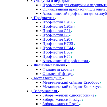
Опалубка и перекрытия
Профнастил для опалубки и перекрыт
Оцинкованный профнастил для опалуб
Алюминиевый профнастил для опалуб
Профнастил
Профнастил С20A
Профнастил С20B
Профнастил С21
Профнастил С8
Профнастил С20
Профнастил НС35
Профнастил НС44
Профнастил Н60
Профнастил Н75
Алюминиевый профнастил
Фальцевые панели
Фальцевая кровля
Фальцевый фасад
Металлосайдинг
Металлический сайдинг Евробрус
Металлический сайдинг Блок-хаус
Забор-жалюзи
Заборы-жалюзи односторонние
Заборы-жалюзи Prestige
Заборы-жалюзи Royal