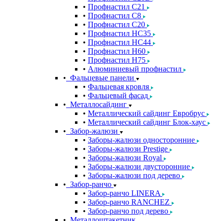
Профнастил С21
Профнастил С8
Профнастил С20
Профнастил НС35
Профнастил НС44
Профнастил Н60
Профнастил Н75
Алюминиевый профнастил
Фальцевые панели
Фальцевая кровля
Фальцевый фасад
Металлосайдинг
Металлический сайдинг Евробрус
Металлический сайдинг Блок-хаус
Забор-жалюзи
Заборы-жалюзи односторонние
Заборы-жалюзи Prestige
Заборы-жалюзи Royal
Заборы-жалюзи двусторонние
Заборы-жалюзи под дерево
Забор-ранчо
Забор-ранчо LINERA
Забор-ранчо RANCHEZ
Забор-ранчо под дерево
Металлоштакетник