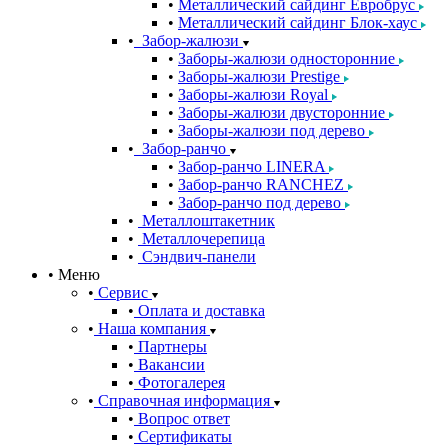
Металлический сайдинг Евробрус
Металлический сайдинг Блок-хаус
Забор-жалюзи
Заборы-жалюзи односторонние
Заборы-жалюзи Prestige
Заборы-жалюзи Royal
Заборы-жалюзи двусторонние
Заборы-жалюзи под дерево
Забор-ранчо
Забор-ранчо LINERA
Забор-ранчо RANCHEZ
Забор-ранчо под дерево
Металлоштакетник
Металлочерепица
Сэндвич-панели
Меню
Сервис
Оплата и доставка
Наша компания
Партнеры
Вакансии
Фотогалерея
Справочная информация
Вопрос ответ
Сертификаты