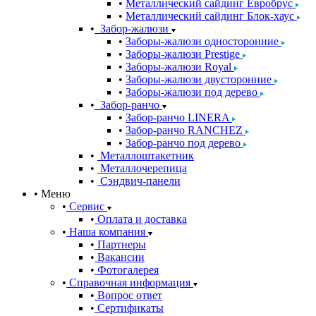
Металлический сайдинг Евробрус
Металлический сайдинг Блок-хаус
Забор-жалюзи
Заборы-жалюзи односторонние
Заборы-жалюзи Prestige
Заборы-жалюзи Royal
Заборы-жалюзи двусторонние
Заборы-жалюзи под дерево
Забор-ранчо
Забор-ранчо LINERA
Забор-ранчо RANCHEZ
Забор-ранчо под дерево
Металлоштакетник
Металлочерепица
Сэндвич-панели
Меню
Сервис
Оплата и доставка
Наша компания
Партнеры
Вакансии
Фотогалерея
Справочная информация
Вопрос ответ
Сертификаты