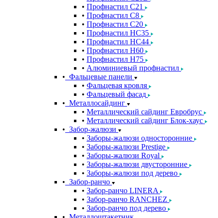
Профнастил С21
Профнастил С8
Профнастил С20
Профнастил НС35
Профнастил НС44
Профнастил Н60
Профнастил Н75
Алюминиевый профнастил
Фальцевые панели
Фальцевая кровля
Фальцевый фасад
Металлосайдинг
Металлический сайдинг Евробрус
Металлический сайдинг Блок-хаус
Забор-жалюзи
Заборы-жалюзи односторонние
Заборы-жалюзи Prestige
Заборы-жалюзи Royal
Заборы-жалюзи двусторонние
Заборы-жалюзи под дерево
Забор-ранчо
Забор-ранчо LINERA
Забор-ранчо RANCHEZ
Забор-ранчо под дерево
Металлоштакетник