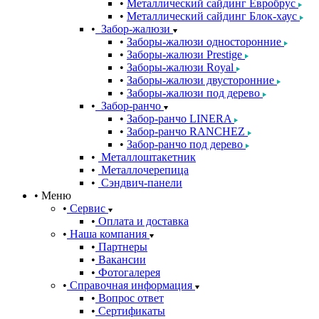
Металлический сайдинг Евробрус
Металлический сайдинг Блок-хаус
Забор-жалюзи
Заборы-жалюзи односторонние
Заборы-жалюзи Prestige
Заборы-жалюзи Royal
Заборы-жалюзи двусторонние
Заборы-жалюзи под дерево
Забор-ранчо
Забор-ранчо LINERA
Забор-ранчо RANCHEZ
Забор-ранчо под дерево
Металлоштакетник
Металлочерепица
Сэндвич-панели
Меню
Сервис
Оплата и доставка
Наша компания
Партнеры
Вакансии
Фотогалерея
Справочная информация
Вопрос ответ
Сертификаты