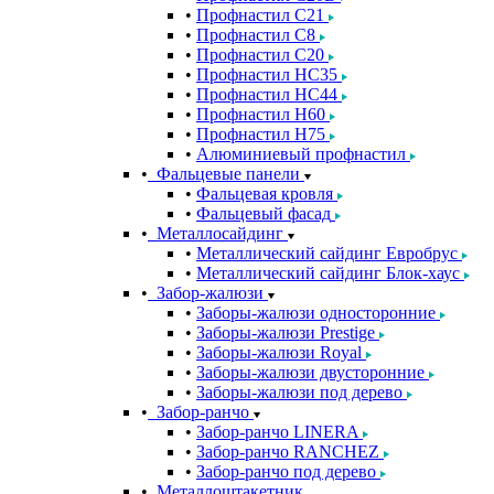
Профнастил С21
Профнастил С8
Профнастил С20
Профнастил НС35
Профнастил НС44
Профнастил Н60
Профнастил Н75
Алюминиевый профнастил
Фальцевые панели
Фальцевая кровля
Фальцевый фасад
Металлосайдинг
Металлический сайдинг Евробрус
Металлический сайдинг Блок-хаус
Забор-жалюзи
Заборы-жалюзи односторонние
Заборы-жалюзи Prestige
Заборы-жалюзи Royal
Заборы-жалюзи двусторонние
Заборы-жалюзи под дерево
Забор-ранчо
Забор-ранчо LINERA
Забор-ранчо RANCHEZ
Забор-ранчо под дерево
Металлоштакетник