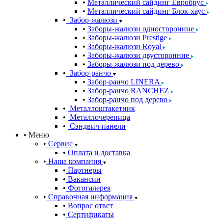
Металлический сайдинг Евробрус
Металлический сайдинг Блок-хаус
Забор-жалюзи
Заборы-жалюзи односторонние
Заборы-жалюзи Prestige
Заборы-жалюзи Royal
Заборы-жалюзи двусторонние
Заборы-жалюзи под дерево
Забор-ранчо
Забор-ранчо LINERA
Забор-ранчо RANCHEZ
Забор-ранчо под дерево
Металлоштакетник
Металлочерепица
Сэндвич-панели
Меню
Сервис
Оплата и доставка
Наша компания
Партнеры
Вакансии
Фотогалерея
Справочная информация
Вопрос ответ
Сертификаты