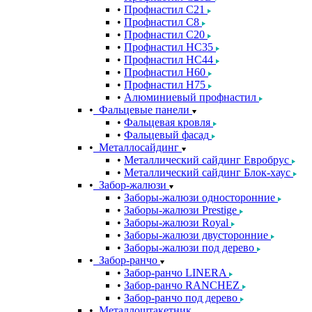
Профнастил С21
Профнастил С8
Профнастил С20
Профнастил НС35
Профнастил НС44
Профнастил Н60
Профнастил Н75
Алюминиевый профнастил
Фальцевые панели
Фальцевая кровля
Фальцевый фасад
Металлосайдинг
Металлический сайдинг Евробрус
Металлический сайдинг Блок-хаус
Забор-жалюзи
Заборы-жалюзи односторонние
Заборы-жалюзи Prestige
Заборы-жалюзи Royal
Заборы-жалюзи двусторонние
Заборы-жалюзи под дерево
Забор-ранчо
Забор-ранчо LINERA
Забор-ранчо RANCHEZ
Забор-ранчо под дерево
Металлоштакетник