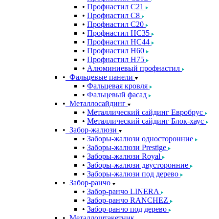
Профнастил С21
Профнастил С8
Профнастил С20
Профнастил НС35
Профнастил НС44
Профнастил Н60
Профнастил Н75
Алюминиевый профнастил
Фальцевые панели
Фальцевая кровля
Фальцевый фасад
Металлосайдинг
Металлический сайдинг Евробрус
Металлический сайдинг Блок-хаус
Забор-жалюзи
Заборы-жалюзи односторонние
Заборы-жалюзи Prestige
Заборы-жалюзи Royal
Заборы-жалюзи двусторонние
Заборы-жалюзи под дерево
Забор-ранчо
Забор-ранчо LINERA
Забор-ранчо RANCHEZ
Забор-ранчо под дерево
Металлоштакетник