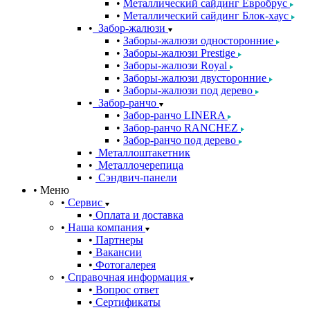
Металлический сайдинг Евробрус
Металлический сайдинг Блок-хаус
Забор-жалюзи
Заборы-жалюзи односторонние
Заборы-жалюзи Prestige
Заборы-жалюзи Royal
Заборы-жалюзи двусторонние
Заборы-жалюзи под дерево
Забор-ранчо
Забор-ранчо LINERA
Забор-ранчо RANCHEZ
Забор-ранчо под дерево
Металлоштакетник
Металлочерепица
Сэндвич-панели
Меню
Сервис
Оплата и доставка
Наша компания
Партнеры
Вакансии
Фотогалерея
Справочная информация
Вопрос ответ
Сертификаты