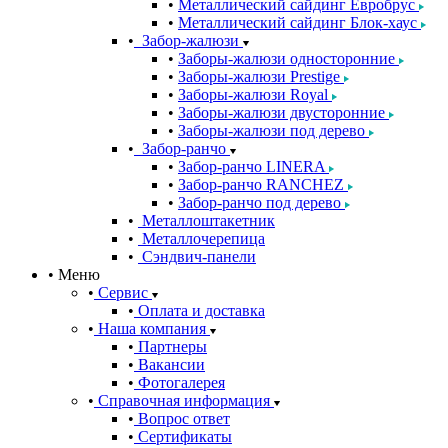
Металлический сайдинг Евробрус
Металлический сайдинг Блок-хаус
Забор-жалюзи
Заборы-жалюзи односторонние
Заборы-жалюзи Prestige
Заборы-жалюзи Royal
Заборы-жалюзи двусторонние
Заборы-жалюзи под дерево
Забор-ранчо
Забор-ранчо LINERA
Забор-ранчо RANCHEZ
Забор-ранчо под дерево
Металлоштакетник
Металлочерепица
Сэндвич-панели
Меню
Сервис
Оплата и доставка
Наша компания
Партнеры
Вакансии
Фотогалерея
Справочная информация
Вопрос ответ
Сертификаты