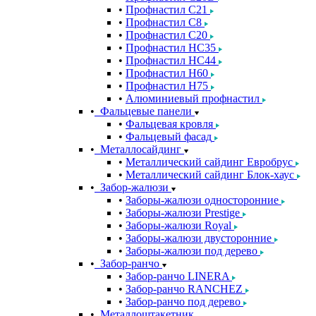
Профнастил С21
Профнастил С8
Профнастил С20
Профнастил НС35
Профнастил НС44
Профнастил Н60
Профнастил Н75
Алюминиевый профнастил
Фальцевые панели
Фальцевая кровля
Фальцевый фасад
Металлосайдинг
Металлический сайдинг Евробрус
Металлический сайдинг Блок-хаус
Забор-жалюзи
Заборы-жалюзи односторонние
Заборы-жалюзи Prestige
Заборы-жалюзи Royal
Заборы-жалюзи двусторонние
Заборы-жалюзи под дерево
Забор-ранчо
Забор-ранчо LINERA
Забор-ранчо RANCHEZ
Забор-ранчо под дерево
Металлоштакетник