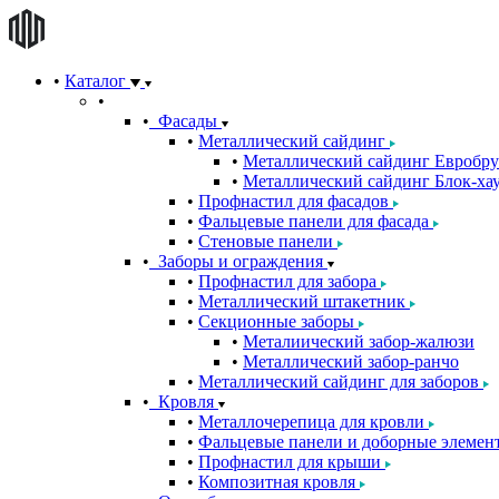
Каталог
Фасады
Металлический сайдинг
Металлический сайдинг Евробру
Металлический сайдинг Блок-хау
Профнастил для фасадов
Фальцевые панели для фасада
Стеновые панели
Заборы и ограждения
Профнастил для забора
Металлический штакетник
Секционные заборы
Металиический забор-жалюзи
Металлический забор-ранчо
Металлический сайдинг для заборов
Кровля
Металлочерепица для кровли
Фальцевые панели и доборные элемен
Профнастил для крыши
Композитная кровля