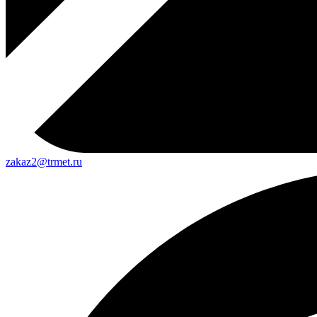
zakaz2@trmet.ru