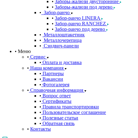
Заборы-жалюзи двусторонние
Заборы-жалюзи под дерево
Забор-ранчо
Забор-ранчо LINERA
Забор-ранчо RANCHEZ
Забор-ранчо под дерево
Металлоштакетник
Металлочерепица
Сэндвич-панели
Меню
Сервис
Оплата и доставка
Наша компания
Партнеры
Вакансии
Фотогалерея
Справочная информация
Вопрос ответ
Сертификаты
Правила транспортировки
Пользовательское соглашение
Полезные статьи
Обратная связь
Контакты