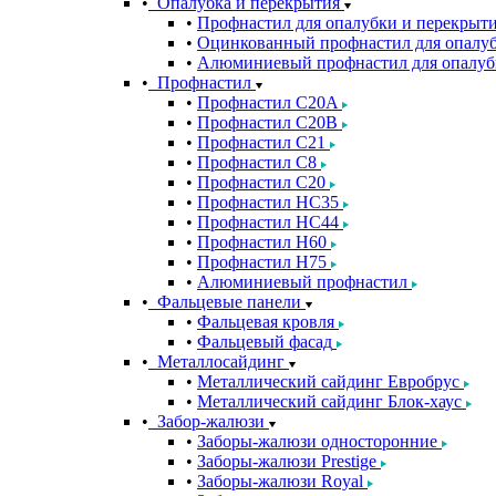
Опалубка и перекрытия
Профнастил для опалубки и перекрыт
Оцинкованный профнастил для опалуб
Алюминиевый профнастил для опалуб
Профнастил
Профнастил С20A
Профнастил С20B
Профнастил С21
Профнастил С8
Профнастил С20
Профнастил НС35
Профнастил НС44
Профнастил Н60
Профнастил Н75
Алюминиевый профнастил
Фальцевые панели
Фальцевая кровля
Фальцевый фасад
Металлосайдинг
Металлический сайдинг Евробрус
Металлический сайдинг Блок-хаус
Забор-жалюзи
Заборы-жалюзи односторонние
Заборы-жалюзи Prestige
Заборы-жалюзи Royal