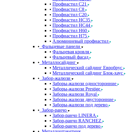
Профнастил С21
Профнастил С8
Профнастил С20
Профнастил НС35
Профнастил НС44
Профнастил Н60
Профнастил Н75
Алюминиевый профнастил
Фальцевые панели
Фальцевая кровля
Фальцевый фасад
Металлосайдинг
Металлический сайдинг Евробрус
Металлический сайдинг Блок-хаус
Забор-жалюзи
Заборы-жалюзи односторонние
Заборы-жалюзи Prestige
Заборы-жалюзи Royal
Заборы-жалюзи двусторонние
Заборы-жалюзи под дерево
Забор-ранчо
Забор-ранчо LINERA
Забор-ранчо RANCHEZ
Забор-ранчо под дерево
Металлоштакетник