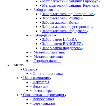
Металлический сайдинг Евробрус
Металлический сайдинг Блок-хаус
Забор-жалюзи
Заборы-жалюзи односторонние
Заборы-жалюзи Prestige
Заборы-жалюзи Royal
Заборы-жалюзи двусторонние
Заборы-жалюзи под дерево
Забор-ранчо
Забор-ранчо LINERA
Забор-ранчо RANCHEZ
Забор-ранчо под дерево
Металлоштакетник
Металлочерепица
Сэндвич-панели
Меню
Сервис
Оплата и доставка
Наша компания
Партнеры
Вакансии
Фотогалерея
Справочная информация
Вопрос ответ
Сертификаты