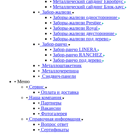
Металлический сайдинг Евробрус
Металлический сайдинг Блок-хаус
Забор-жалюзи
Заборы-жалюзи односторонние
Заборы-жалюзи Prestige
Заборы-жалюзи Royal
Заборы-жалюзи двусторонние
Заборы-жалюзи под дерево
Забор-ранчо
Забор-ранчо LINERA
Забор-ранчо RANCHEZ
Забор-ранчо под дерево
Металлоштакетник
Металлочерепица
Сэндвич-панели
Меню
Сервис
Оплата и доставка
Наша компания
Партнеры
Вакансии
Фотогалерея
Справочная информация
Вопрос ответ
Сертификаты