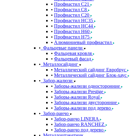
Профнастил С21
Профнастил С8
Профнастил С20
Профнастил НС35
Профнастил НС44
Профнастил Н60
Профнастил Н75
Алюминиевый профнастил
Фальцевые панели
Фальцевая кровля
Фальцевый фасад
Металлосайдинг
Металлический сайдинг Евробрус
Металлический сайдинг Блок-хаус
Забор-жалюзи
Заборы-жалюзи односторонние
Заборы-жалюзи Prestige
Заборы-жалюзи Royal
Заборы-жалюзи двусторонние
Заборы-жалюзи под дерево
Забор-ранчо
Забор-ранчо LINERA
Забор-ранчо RANCHEZ
Забор-ранчо под дерево
Металлоштакетник