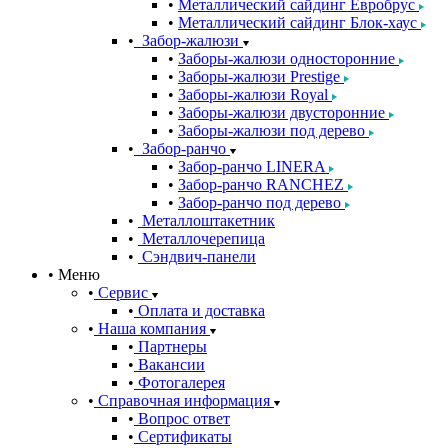
Металлический сайдинг Евробрус
Металлический сайдинг Блок-хаус
Забор-жалюзи
Заборы-жалюзи односторонние
Заборы-жалюзи Prestige
Заборы-жалюзи Royal
Заборы-жалюзи двусторонние
Заборы-жалюзи под дерево
Забор-ранчо
Забор-ранчо LINERA
Забор-ранчо RANCHEZ
Забор-ранчо под дерево
Металлоштакетник
Металлочерепица
Сэндвич-панели
Меню
Сервис
Оплата и доставка
Наша компания
Партнеры
Вакансии
Фотогалерея
Справочная информация
Вопрос ответ
Сертификаты