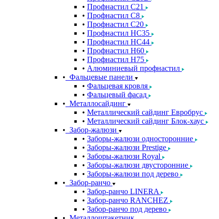
Профнастил С21
Профнастил С8
Профнастил С20
Профнастил НС35
Профнастил НС44
Профнастил Н60
Профнастил Н75
Алюминиевый профнастил
Фальцевые панели
Фальцевая кровля
Фальцевый фасад
Металлосайдинг
Металлический сайдинг Евробрус
Металлический сайдинг Блок-хаус
Забор-жалюзи
Заборы-жалюзи односторонние
Заборы-жалюзи Prestige
Заборы-жалюзи Royal
Заборы-жалюзи двусторонние
Заборы-жалюзи под дерево
Забор-ранчо
Забор-ранчо LINERA
Забор-ранчо RANCHEZ
Забор-ранчо под дерево
Металлоштакетник