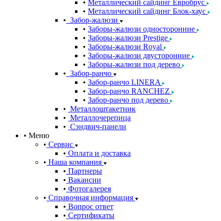
Металлический сайдинг Евробрус
Металлический сайдинг Блок-хаус
Забор-жалюзи
Заборы-жалюзи односторонние
Заборы-жалюзи Prestige
Заборы-жалюзи Royal
Заборы-жалюзи двусторонние
Заборы-жалюзи под дерево
Забор-ранчо
Забор-ранчо LINERA
Забор-ранчо RANCHEZ
Забор-ранчо под дерево
Металлоштакетник
Металлочерепица
Сэндвич-панели
Меню
Сервис
Оплата и доставка
Наша компания
Партнеры
Вакансии
Фотогалерея
Справочная информация
Вопрос ответ
Сертификаты