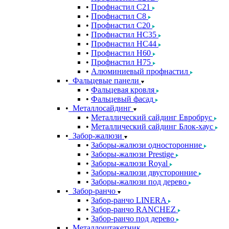
Профнастил С21
Профнастил С8
Профнастил С20
Профнастил НС35
Профнастил НС44
Профнастил Н60
Профнастил Н75
Алюминиевый профнастил
Фальцевые панели
Фальцевая кровля
Фальцевый фасад
Металлосайдинг
Металлический сайдинг Евробрус
Металлический сайдинг Блок-хаус
Забор-жалюзи
Заборы-жалюзи односторонние
Заборы-жалюзи Prestige
Заборы-жалюзи Royal
Заборы-жалюзи двусторонние
Заборы-жалюзи под дерево
Забор-ранчо
Забор-ранчо LINERA
Забор-ранчо RANCHEZ
Забор-ранчо под дерево
Металлоштакетник