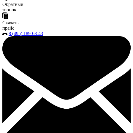
Обратный
звонок
Скачать
прайс
8 (495) 189-68-43