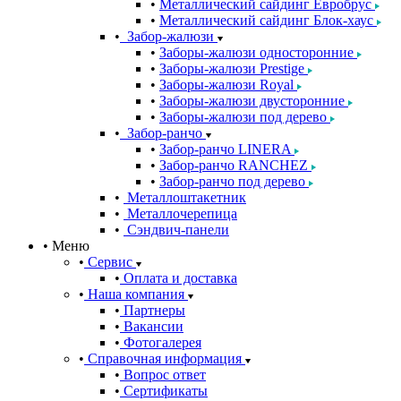
Металлический сайдинг Евробрус
Металлический сайдинг Блок-хаус
Забор-жалюзи
Заборы-жалюзи односторонние
Заборы-жалюзи Prestige
Заборы-жалюзи Royal
Заборы-жалюзи двусторонние
Заборы-жалюзи под дерево
Забор-ранчо
Забор-ранчо LINERA
Забор-ранчо RANCHEZ
Забор-ранчо под дерево
Металлоштакетник
Металлочерепица
Сэндвич-панели
Меню
Сервис
Оплата и доставка
Наша компания
Партнеры
Вакансии
Фотогалерея
Справочная информация
Вопрос ответ
Сертификаты