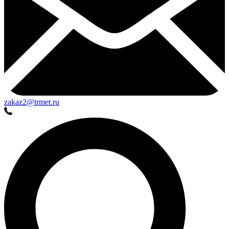
zakaz2@trmet.ru