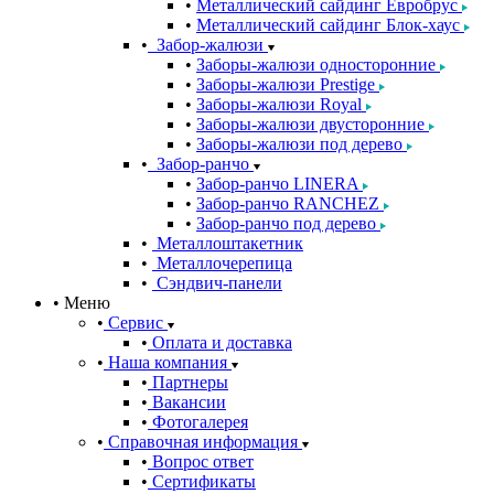
Металлический сайдинг Евробрус
Металлический сайдинг Блок-хаус
Забор-жалюзи
Заборы-жалюзи односторонние
Заборы-жалюзи Prestige
Заборы-жалюзи Royal
Заборы-жалюзи двусторонние
Заборы-жалюзи под дерево
Забор-ранчо
Забор-ранчо LINERA
Забор-ранчо RANCHEZ
Забор-ранчо под дерево
Металлоштакетник
Металлочерепица
Сэндвич-панели
Меню
Сервис
Оплата и доставка
Наша компания
Партнеры
Вакансии
Фотогалерея
Справочная информация
Вопрос ответ
Сертификаты