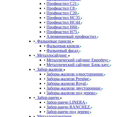
Профнастил С21
Профнастил С8
Профнастил С20
Профнастил НС35
Профнастил НС44
Профнастил Н60
Профнастил Н75
Алюминиевый профнастил
Фальцевые панели
Фальцевая кровля
Фальцевый фасад
Металлосайдинг
Металлический сайдинг Евробрус
Металлический сайдинг Блок-хаус
Забор-жалюзи
Заборы-жалюзи односторонние
Заборы-жалюзи Prestige
Заборы-жалюзи Royal
Заборы-жалюзи двусторонние
Заборы-жалюзи под дерево
Забор-ранчо
Забор-ранчо LINERA
Забор-ранчо RANCHEZ
Забор-ранчо под дерево
Металлоштакетник