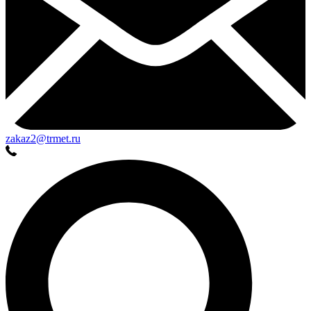
zakaz2@trmet.ru