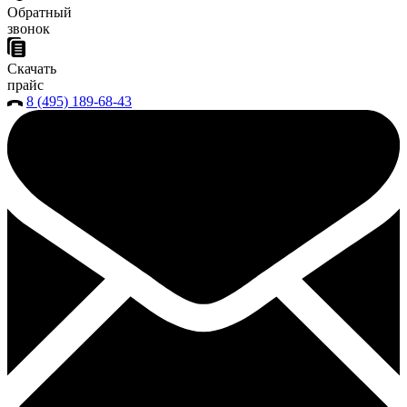
Обратный
звонок
Скачать
прайс
8 (495) 189-68-43