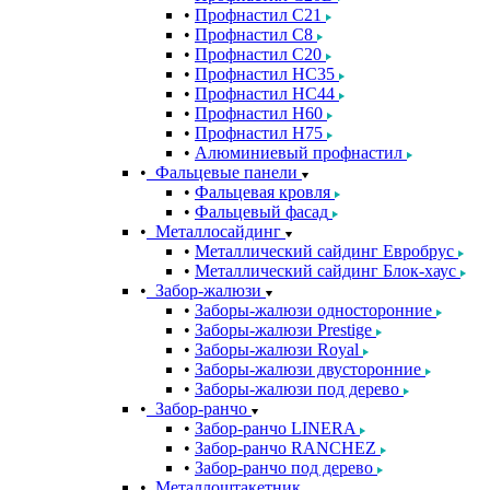
Профнастил С21
Профнастил С8
Профнастил С20
Профнастил НС35
Профнастил НС44
Профнастил Н60
Профнастил Н75
Алюминиевый профнастил
Фальцевые панели
Фальцевая кровля
Фальцевый фасад
Металлосайдинг
Металлический сайдинг Евробрус
Металлический сайдинг Блок-хаус
Забор-жалюзи
Заборы-жалюзи односторонние
Заборы-жалюзи Prestige
Заборы-жалюзи Royal
Заборы-жалюзи двусторонние
Заборы-жалюзи под дерево
Забор-ранчо
Забор-ранчо LINERA
Забор-ранчо RANCHEZ
Забор-ранчо под дерево
Металлоштакетник