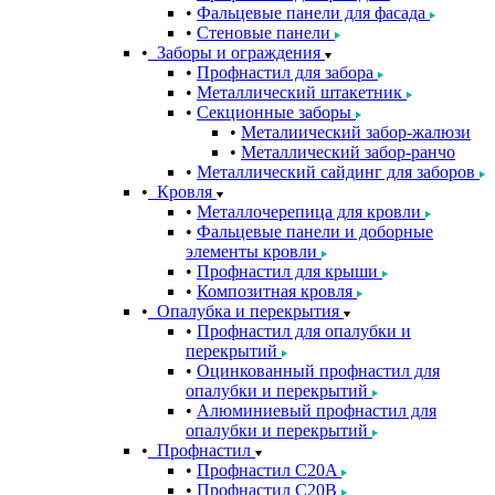
Фальцевые панели для фасада
Стеновые панели
Заборы и ограждения
Профнастил для забора
Металлический штакетник
Секционные заборы
Металиический забор-жалюзи
Металлический забор-ранчо
Металлический сайдинг для заборов
Кровля
Металлочерепица для кровли
Фальцевые панели и доборные
элементы кровли
Профнастил для крыши
Композитная кровля
Опалубка и перекрытия
Профнастил для опалубки и
перекрытий
Оцинкованный профнастил для
опалубки и перекрытий
Алюминиевый профнастил для
опалубки и перекрытий
Профнастил
Профнастил С20A
Профнастил С20B