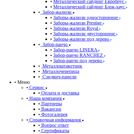
Металлический сайдинг Евробрус
Металлический сайдинг Блок-хаус
Забор-жалюзи
Заборы-жалюзи односторонние
Заборы-жалюзи Prestige
Заборы-жалюзи Royal
Заборы-жалюзи двусторонние
Заборы-жалюзи под дерево
Забор-ранчо
Забор-ранчо LINERA
Забор-ранчо RANCHEZ
Забор-ранчо под дерево
Металлоштакетник
Металлочерепица
Сэндвич-панели
Меню
Сервис
Оплата и доставка
Наша компания
Партнеры
Вакансии
Фотогалерея
Справочная информация
Вопрос ответ
Сертификаты