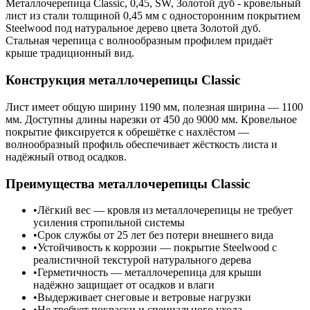
Металлочерепица Classic, 0,45, SW, Золотой дуб - кровельный
лист из стали толщиной 0,45 мм с односторонним покрытием
Steelwood под натуральное дерево цвета Золотой дуб.
Стальная черепица с волнообразным профилем придаёт
крыше традиционный вид.
Конструкция металлочерепицы Classic
Лист имеет общую ширину 1190 мм, полезная ширина — 1100
мм. Доступны длины нарезки от 450 до 9000 мм. Кровельное
покрытие фиксируется к обрешётке с нахлёстом —
волнообразный профиль обеспечивает жёсткость листа и
надёжный отвод осадков.
Преимущества металлочерепицы Classic
Лёгкий вес — кровля из металлочерепицы не требует
усиления стропильной системы
Срок службы от 25 лет без потери внешнего вида
Устойчивость к коррозии — покрытие Steelwood с
реалистичной текстурой натурального дерева
Герметичность — металлочерепица для крыши
надёжно защищает от осадков и влаги
Выдерживает снеговые и ветровые нагрузки
Не требует покраски и специального ухода