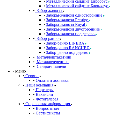
Металлический сайдинг Евробрус
Металлический сайдинг Блок-хаус
Забор-жалюзи
Заборы-жалюзи односторонние
Заборы-жалюзи Prestige
Заборы-жалюзи Royal
Заборы-жалюзи двусторонние
Заборы-жалюзи под дерево
Забор-ранчо
Забор-ранчо LINERA
Забор-ранчо RANCHEZ
Забор-ранчо под дерево
Металлоштакетник
Металлочерепица
Сэндвич-панели
Меню
Сервис
Оплата и доставка
Наша компания
Партнеры
Вакансии
Фотогалерея
Справочная информация
Вопрос ответ
Сертификаты