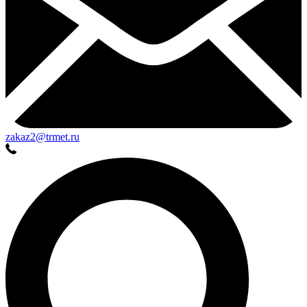
zakaz2@trmet.ru