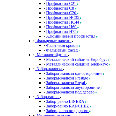
Профнастил С21
Профнастил С8
Профнастил С20
Профнастил НС35
Профнастил НС44
Профнастил Н60
Профнастил Н75
Алюминиевый профнастил
Фальцевые панели
Фальцевая кровля
Фальцевый фасад
Металлосайдинг
Металлический сайдинг Евробрус
Металлический сайдинг Блок-хаус
Забор-жалюзи
Заборы-жалюзи односторонние
Заборы-жалюзи Prestige
Заборы-жалюзи Royal
Заборы-жалюзи двусторонние
Заборы-жалюзи под дерево
Забор-ранчо
Забор-ранчо LINERA
Забор-ранчо RANCHEZ
Забор-ранчо под дерево
Металлоштакетник