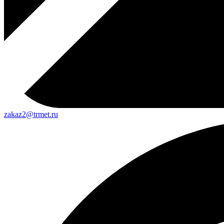
zakaz2@trmet.ru