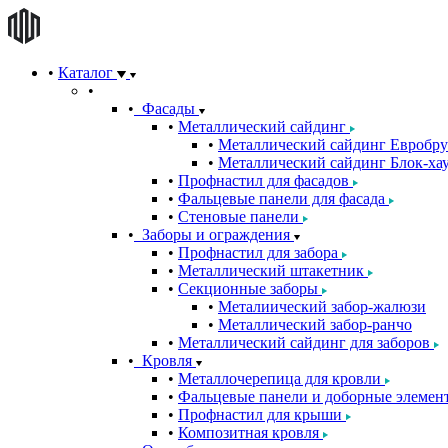
Каталог
Фасады
Металлический сайдинг
Металлический сайдинг Евробру
Металлический сайдинг Блок-хау
Профнастил для фасадов
Фальцевые панели для фасада
Стеновые панели
Заборы и ограждения
Профнастил для забора
Металлический штакетник
Секционные заборы
Металиический забор-жалюзи
Металлический забор-ранчо
Металлический сайдинг для заборов
Кровля
Металлочерепица для кровли
Фальцевые панели и доборные элемен
Профнастил для крыши
Композитная кровля