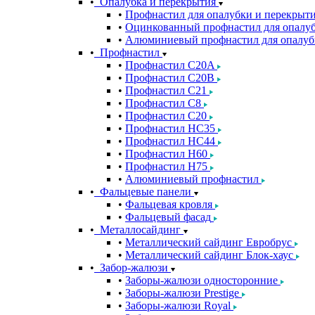
Опалубка и перекрытия
Профнастил для опалубки и перекрыт
Оцинкованный профнастил для опалуб
Алюминиевый профнастил для опалуб
Профнастил
Профнастил С20A
Профнастил С20B
Профнастил С21
Профнастил С8
Профнастил С20
Профнастил НС35
Профнастил НС44
Профнастил Н60
Профнастил Н75
Алюминиевый профнастил
Фальцевые панели
Фальцевая кровля
Фальцевый фасад
Металлосайдинг
Металлический сайдинг Евробрус
Металлический сайдинг Блок-хаус
Забор-жалюзи
Заборы-жалюзи односторонние
Заборы-жалюзи Prestige
Заборы-жалюзи Royal