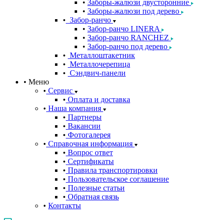
Заборы-жалюзи двусторонние
Заборы-жалюзи под дерево
Забор-ранчо
Забор-ранчо LINERA
Забор-ранчо RANCHEZ
Забор-ранчо под дерево
Металлоштакетник
Металлочерепица
Сэндвич-панели
Меню
Сервис
Оплата и доставка
Наша компания
Партнеры
Вакансии
Фотогалерея
Справочная информация
Вопрос ответ
Сертификаты
Правила транспортировки
Пользовательское соглашение
Полезные статьи
Обратная связь
Контакты