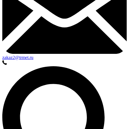
zakaz2@trmet.ru