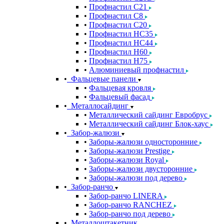
Профнастил С21
Профнастил С8
Профнастил С20
Профнастил НС35
Профнастил НС44
Профнастил Н60
Профнастил Н75
Алюминиевый профнастил
Фальцевые панели
Фальцевая кровля
Фальцевый фасад
Металлосайдинг
Металлический сайдинг Евробрус
Металлический сайдинг Блок-хаус
Забор-жалюзи
Заборы-жалюзи односторонние
Заборы-жалюзи Prestige
Заборы-жалюзи Royal
Заборы-жалюзи двусторонние
Заборы-жалюзи под дерево
Забор-ранчо
Забор-ранчо LINERA
Забор-ранчо RANCHEZ
Забор-ранчо под дерево
Металлоштакетник