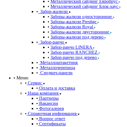
Металлический сайдинг Евробрус
Металлический сайдинг Блок-хаус
Забор-жалюзи
Заборы-жалюзи односторонние
Заборы-жалюзи Prestige
Заборы-жалюзи Royal
Заборы-жалюзи двусторонние
Заборы-жалюзи под дерево
Забор-ранчо
Забор-ранчо LINERA
Забор-ранчо RANCHEZ
Забор-ранчо под дерево
Металлоштакетник
Металлочерепица
Сэндвич-панели
Меню
Сервис
Оплата и доставка
Наша компания
Партнеры
Вакансии
Фотогалерея
Справочная информация
Вопрос ответ
Сертификаты