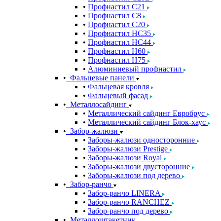
Профнастил С21
Профнастил С8
Профнастил С20
Профнастил НС35
Профнастил НС44
Профнастил Н60
Профнастил Н75
Алюминиевый профнастил
Фальцевые панели
Фальцевая кровля
Фальцевый фасад
Металлосайдинг
Металлический сайдинг Евробрус
Металлический сайдинг Блок-хаус
Забор-жалюзи
Заборы-жалюзи односторонние
Заборы-жалюзи Prestige
Заборы-жалюзи Royal
Заборы-жалюзи двусторонние
Заборы-жалюзи под дерево
Забор-ранчо
Забор-ранчо LINERA
Забор-ранчо RANCHEZ
Забор-ранчо под дерево
Металлоштакетник