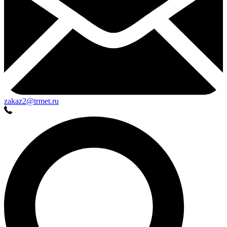
zakaz2@trmet.ru