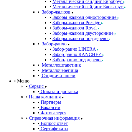
Металлический сайдинг Евробрус
Металлический сайдинг Блок-хаус
Забор-жалюзи
Заборы-жалюзи односторонние
Заборы-жалюзи Prestige
Заборы-жалюзи Royal
Заборы-жалюзи двусторонние
Заборы-жалюзи под дерево
Забор-ранчо
Забор-ранчо LINERA
Забор-ранчо RANCHEZ
Забор-ранчо под дерево
Металлоштакетник
Металлочерепица
Сэндвич-панели
Меню
Сервис
Оплата и доставка
Наша компания
Партнеры
Вакансии
Фотогалерея
Справочная информация
Вопрос ответ
Сертификаты