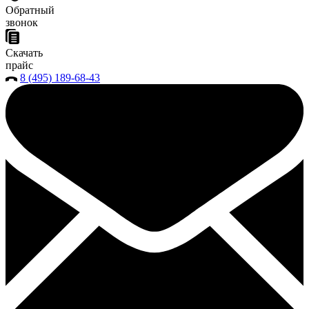
Обратный
звонок
Скачать
прайс
8 (495) 189-68-43