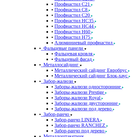
Профнастил С21
Профнастил С8
Профнастил С20
Профнастил НС35
Профнастил НС44
Профнастил Н60
Профнастил Н75
Алюминиевый профнастил
Фальцевые панели
Фальцевая кровля
Фальцевый фасад
Металлосайдинг
Металлический сайдинг Евробрус
Металлический сайдинг Блок-хаус
Забор-жалюзи
Заборы-жалюзи односторонние
Заборы-жалюзи Prestige
Заборы-жалюзи Royal
Заборы-жалюзи двусторонние
Заборы-жалюзи под дерево
Забор-ранчо
Забор-ранчо LINERA
Забор-ранчо RANCHEZ
Забор-ранчо под дерево
Металлоштакетник