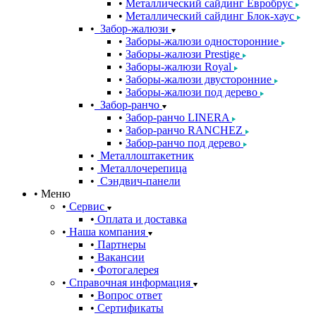
Металлический сайдинг Евробрус
Металлический сайдинг Блок-хаус
Забор-жалюзи
Заборы-жалюзи односторонние
Заборы-жалюзи Prestige
Заборы-жалюзи Royal
Заборы-жалюзи двусторонние
Заборы-жалюзи под дерево
Забор-ранчо
Забор-ранчо LINERA
Забор-ранчо RANCHEZ
Забор-ранчо под дерево
Металлоштакетник
Металлочерепица
Сэндвич-панели
Меню
Сервис
Оплата и доставка
Наша компания
Партнеры
Вакансии
Фотогалерея
Справочная информация
Вопрос ответ
Сертификаты