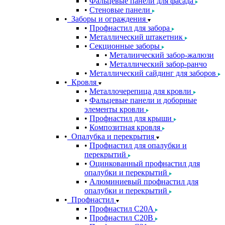
Фальцевые панели для фасада
Стеновые панели
Заборы и ограждения
Профнастил для забора
Металлический штакетник
Секционные заборы
Металиический забор-жалюзи
Металлический забор-ранчо
Металлический сайдинг для заборов
Кровля
Металлочерепица для кровли
Фальцевые панели и доборные
элементы кровли
Профнастил для крыши
Композитная кровля
Опалубка и перекрытия
Профнастил для опалубки и
перекрытий
Оцинкованный профнастил для
опалубки и перекрытий
Алюминиевый профнастил для
опалубки и перекрытий
Профнастил
Профнастил С20A
Профнастил С20B