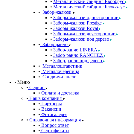
Металлический сайдинг Евробрус
Металлический сайдинг Блок-хаус
Забор-жалюзи
Заборы-жалюзи односторонние
Заборы-жалюзи Prestige
Заборы-жалюзи Royal
Заборы-жалюзи двусторонние
Заборы-жалюзи под дерево
Забор-ранчо
Забор-ранчо LINERA
Забор-ранчо RANCHEZ
Забор-ранчо под дерево
Металлоштакетник
Металлочерепица
Сэндвич-панели
Меню
Сервис
Оплата и доставка
Наша компания
Партнеры
Вакансии
Фотогалерея
Справочная информация
Вопрос ответ
Сертификаты