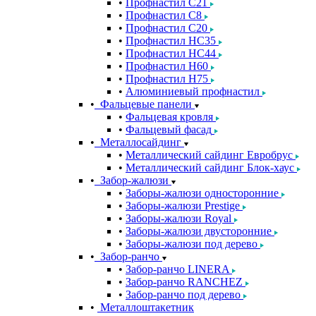
Профнастил С21
Профнастил С8
Профнастил С20
Профнастил НС35
Профнастил НС44
Профнастил Н60
Профнастил Н75
Алюминиевый профнастил
Фальцевые панели
Фальцевая кровля
Фальцевый фасад
Металлосайдинг
Металлический сайдинг Евробрус
Металлический сайдинг Блок-хаус
Забор-жалюзи
Заборы-жалюзи односторонние
Заборы-жалюзи Prestige
Заборы-жалюзи Royal
Заборы-жалюзи двусторонние
Заборы-жалюзи под дерево
Забор-ранчо
Забор-ранчо LINERA
Забор-ранчо RANCHEZ
Забор-ранчо под дерево
Металлоштакетник