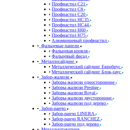
Профнастил С21
Профнастил С8
Профнастил С20
Профнастил НС35
Профнастил НС44
Профнастил Н60
Профнастил Н75
Алюминиевый профнастил
Фальцевые панели
Фальцевая кровля
Фальцевый фасад
Металлосайдинг
Металлический сайдинг Евробрус
Металлический сайдинг Блок-хаус
Забор-жалюзи
Заборы-жалюзи односторонние
Заборы-жалюзи Prestige
Заборы-жалюзи Royal
Заборы-жалюзи двусторонние
Заборы-жалюзи под дерево
Забор-ранчо
Забор-ранчо LINERA
Забор-ранчо RANCHEZ
Забор-ранчо под дерево
Металлоштакетник