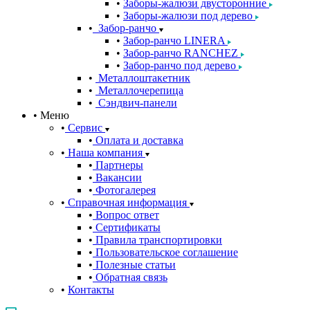
Заборы-жалюзи двусторонние
Заборы-жалюзи под дерево
Забор-ранчо
Забор-ранчо LINERA
Забор-ранчо RANCHEZ
Забор-ранчо под дерево
Металлоштакетник
Металлочерепица
Сэндвич-панели
Меню
Сервис
Оплата и доставка
Наша компания
Партнеры
Вакансии
Фотогалерея
Справочная информация
Вопрос ответ
Сертификаты
Правила транспортировки
Пользовательское соглашение
Полезные статьи
Обратная связь
Контакты