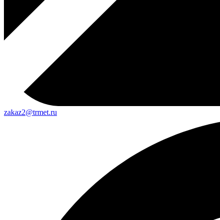
zakaz2@trmet.ru