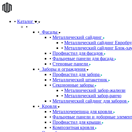
Каталог
Фасады
Металлический сайдинг
Металлический сайдинг Евробру
Металлический сайдинг Блок-хау
Профнастил для фасадов
Фальцевые панели для фасада
Стеновые панели
Заборы и ограждения
Профнастил для забора
Металлический штакетник
Секционные заборы
Металиический забор-жалюзи
Металлический забор-ранчо
Металлический сайдинг для заборов
Кровля
Металлочерепица для кровли
Фальцевые панели и доборные элемен
Профнастил для крыши
Композитная кровля