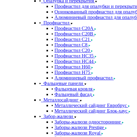
Опалубка и перекрытия
Профнастил для опалубки и перекрыт
Оцинкованный профнастил для опалуб
Алюминиевый профнастил для опалуб
Профнастил
Профнастил С20A
Профнастил С20B
Профнастил С21
Профнастил С8
Профнастил С20
Профнастил НС35
Профнастил НС44
Профнастил Н60
Профнастил Н75
Алюминиевый профнастил
Фальцевые панели
Фальцевая кровля
Фальцевый фасад
Металлосайдинг
Металлический сайдинг Евробрус
Металлический сайдинг Блок-хаус
Забор-жалюзи
Заборы-жалюзи односторонние
Заборы-жалюзи Prestige
Заборы-жалюзи Royal