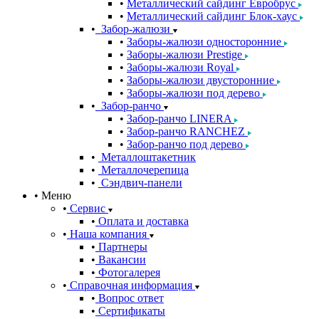
Металлический сайдинг Евробрус
Металлический сайдинг Блок-хаус
Забор-жалюзи
Заборы-жалюзи односторонние
Заборы-жалюзи Prestige
Заборы-жалюзи Royal
Заборы-жалюзи двусторонние
Заборы-жалюзи под дерево
Забор-ранчо
Забор-ранчо LINERA
Забор-ранчо RANCHEZ
Забор-ранчо под дерево
Металлоштакетник
Металлочерепица
Сэндвич-панели
Меню
Сервис
Оплата и доставка
Наша компания
Партнеры
Вакансии
Фотогалерея
Справочная информация
Вопрос ответ
Сертификаты