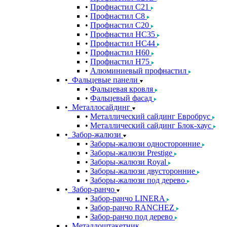
Профнастил С21
Профнастил С8
Профнастил С20
Профнастил НС35
Профнастил НС44
Профнастил Н60
Профнастил Н75
Алюминиевый профнастил
Фальцевые панели
Фальцевая кровля
Фальцевый фасад
Металлосайдинг
Металлический сайдинг Евробрус
Металлический сайдинг Блок-хаус
Забор-жалюзи
Заборы-жалюзи односторонние
Заборы-жалюзи Prestige
Заборы-жалюзи Royal
Заборы-жалюзи двусторонние
Заборы-жалюзи под дерево
Забор-ранчо
Забор-ранчо LINERA
Забор-ранчо RANCHEZ
Забор-ранчо под дерево
Металлоштакетник