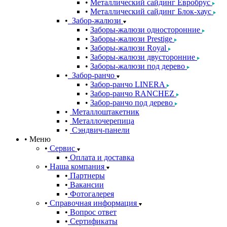
Металлический сайдинг Евробрус
Металлический сайдинг Блок-хаус
Забор-жалюзи
Заборы-жалюзи односторонние
Заборы-жалюзи Prestige
Заборы-жалюзи Royal
Заборы-жалюзи двусторонние
Заборы-жалюзи под дерево
Забор-ранчо
Забор-ранчо LINERA
Забор-ранчо RANCHEZ
Забор-ранчо под дерево
Металлоштакетник
Металлочерепица
Сэндвич-панели
Меню
Сервис
Оплата и доставка
Наша компания
Партнеры
Вакансии
Фотогалерея
Справочная информация
Вопрос ответ
Сертификаты