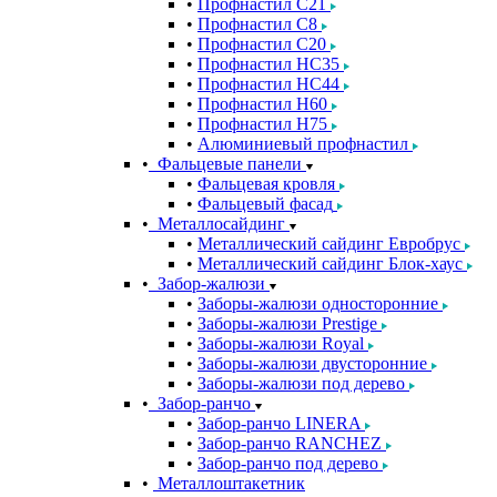
Профнастил С21
Профнастил С8
Профнастил С20
Профнастил НС35
Профнастил НС44
Профнастил Н60
Профнастил Н75
Алюминиевый профнастил
Фальцевые панели
Фальцевая кровля
Фальцевый фасад
Металлосайдинг
Металлический сайдинг Евробрус
Металлический сайдинг Блок-хаус
Забор-жалюзи
Заборы-жалюзи односторонние
Заборы-жалюзи Prestige
Заборы-жалюзи Royal
Заборы-жалюзи двусторонние
Заборы-жалюзи под дерево
Забор-ранчо
Забор-ранчо LINERA
Забор-ранчо RANCHEZ
Забор-ранчо под дерево
Металлоштакетник