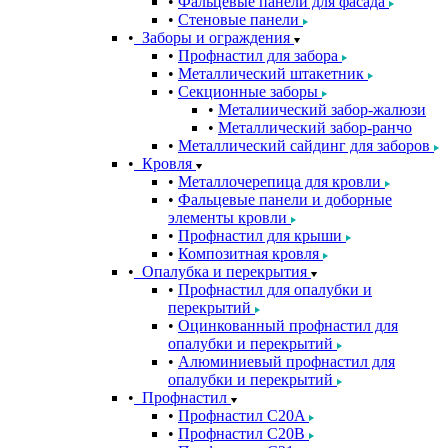
Фальцевые панели для фасада
Стеновые панели
Заборы и ограждения
Профнастил для забора
Металлический штакетник
Секционные заборы
Металиический забор-жалюзи
Металлический забор-ранчо
Металлический сайдинг для заборов
Кровля
Металлочерепица для кровли
Фальцевые панели и доборные
элементы кровли
Профнастил для крыши
Композитная кровля
Опалубка и перекрытия
Профнастил для опалубки и
перекрытий
Оцинкованный профнастил для
опалубки и перекрытий
Алюминиевый профнастил для
опалубки и перекрытий
Профнастил
Профнастил С20A
Профнастил С20B