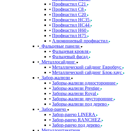
Профнастил С21
Профнастил С8
Профнастил С20
Профнастил НС35
Профнастил НС44
Профнастил Н60
Профнастил Н75
Алюминиевый профнастил
Фальцевые панели
Фальцевая кровля
Фальцевый фасад
Металлосайдинг
Металлический сайдинг Евробрус
Металлический сайдинг Блок-хаус
Забор-жалюзи
Заборы-жалюзи односторонние
Заборы-жалюзи Prestige
Заборы-жалюзи Royal
Заборы-жалюзи двусторонние
Заборы-жалюзи под дерево
Забор-ранчо
Забор-ранчо LINERA
Забор-ранчо RANCHEZ
Забор-ранчо под дерево
Металлоштакетник