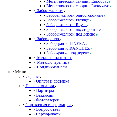
Металлический сайдинг Евробрус
Металлический сайдинг Блок-хаус
Забор-жалюзи
Заборы-жалюзи односторонние
Заборы-жалюзи Prestige
Заборы-жалюзи Royal
Заборы-жалюзи двусторонние
Заборы-жалюзи под дерево
Забор-ранчо
Забор-ранчо LINERA
Забор-ранчо RANCHEZ
Забор-ранчо под дерево
Металлоштакетник
Металлочерепица
Сэндвич-панели
Меню
Сервис
Оплата и доставка
Наша компания
Партнеры
Вакансии
Фотогалерея
Справочная информация
Вопрос ответ
Сертификаты